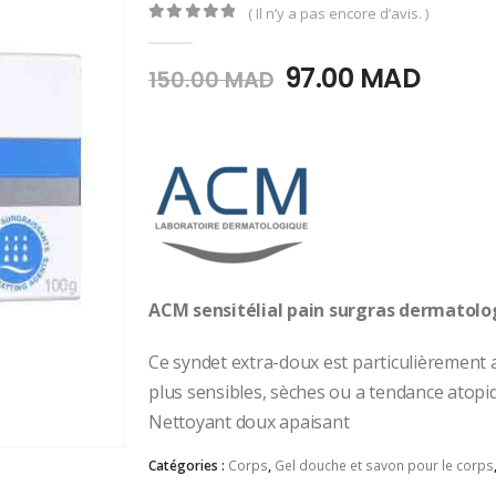
( Il n’y a pas encore d’avis. )
0
Sur 5
Le
Le
97.00
MAD
150.00
MAD
prix
prix
initial
actue
était :
est :
150.00
97.00
MAD.
MAD.
ACM sensitélial pain surgras dermatolo
Ce syndet extra-doux est particulièrement 
plus sensibles, sèches ou a tendance atopiq
Nettoyant doux apaisant
Catégories :
Corps
,
Gel douche et savon pour le corps