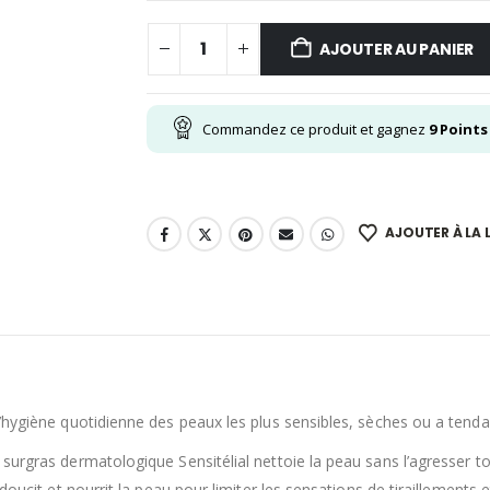
AJOUTER AU PANIER
Commandez ce produit et gagnez
9
Points
AJOUTER À LA L
’hygiène quotidienne des peaux les plus sensibles, sèches ou a tendan
urgras dermatologique Sensitélial nettoie la peau sans l’agresser tout
doucit et nourrit la peau pour limiter les sensations de tiraillements