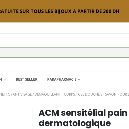
ATUITE SUR TOUS LES BIJOUX À PARTIR DE 300 DH
DI
BEST SELLER
PARAPHARMACIE
 NETTOYANT VISAGE / DÉMAQUILLANT
,
CORPS
,
GEL DOUCHE ET SAVON POUR 
ACM sensitélial pain
dermatologique