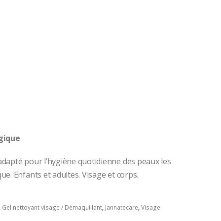
l
gique
adapté pour l’hygiène quotidienne des peaux les
ue. Enfants et adultes. Visage et corps.
,
Gel nettoyant visage / Démaquillant
,
Jannatecare
,
Visage