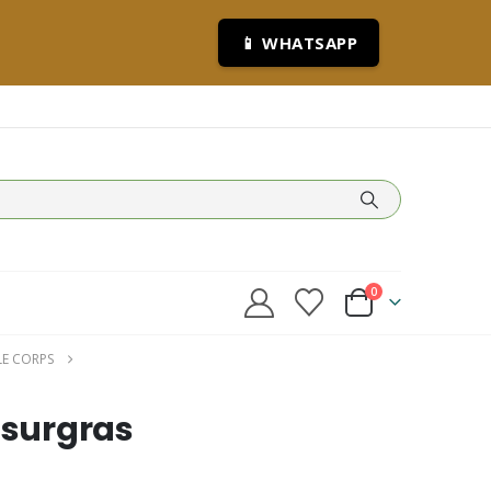
📱 WHATSAPP
0
LE CORPS
 surgras