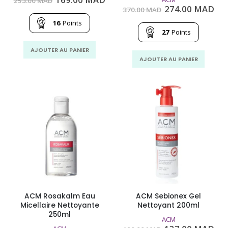
253.00
MAD
prix
prix
Le
Le
274.00
MAD
370.00
MAD
initial
actuel
prix
pri
était :
est :
16
Points
initial
act
253.00
169.00
était :
est
27
Points
MAD.
MAD.
370.00
274
MAD.
MA
AJOUTER AU PANIER
AJOUTER AU PANIER
ACM Rosakalm Eau
ACM Sebionex Gel
Micellaire Nettoyante
Nettoyant 200ml
250ml
ACM