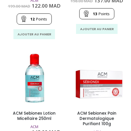
Le
Le
137.00
MAD
ACM
198.00
MAD
prix
pri
Le
Le
122.00
MAD
199.00
MAD
initial
act
prix
prix
était :
est
13
Points
initial
actuel
198.00
137
était :
est :
12
Points
MAD.
MA
199.00
122.00
MAD.
MAD.
AJOUTER AU PANIER
AJOUTER AU PANIER
ACM Sebionex Lotion
ACM Sebionex Pain
Micellaire 250ml
Dermatologique
Purifiant 100g
ACM