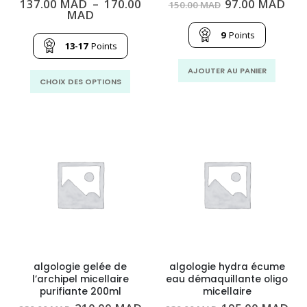
Le
Le
137.00
MAD
–
170.00
97.00
MAD
150.00
MAD
Plage
prix
prix
MAD
de
initial
act
prix :
était :
est 
9
Points
137.00
150.00
97.
13-17
Points
MAD
MAD.
MA
à
AJOUTER AU PANIER
Ce
170.00
CHOIX DES OPTIONS
MAD
produit
a
plusieurs
variations.
Les
options
peuvent
être
choisies
sur
la
page
algologie gelée de
algologie hydra écume
du
l’archipel micellaire
eau démaquillante oligo
produit
purifiante 200ml
micellaire