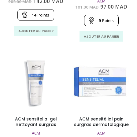
Le
Le
142.00
MAD
ACM
203.00
MAD
prix
prix
Le
Le
97.00
MAD
101.00
MAD
initial
actuel
prix
prix
était :
est :
14
Points
initial
act
203.00
142.00
était :
est 
9
Points
MAD.
MAD.
101.00
97.
MAD.
MA
AJOUTER AU PANIER
AJOUTER AU PANIER
ACM sensitelial gel
ACM sensitélial pain
nettoyant surgras
surgras dermatologique
ACM
ACM