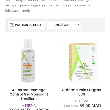
nettoyant pour visage et profitez de notre programme de
fidélisation inédit!
POSITION DU FILTRE
A-Derma Exomega
A-derma Pain Surgras
Control Gel Moussant
100G
Emollient
A-DERMA
Le
Le
59.00
MAD
A-DERMA
64.00
MAD
prix
prix
93.00
MAD
–
186.00