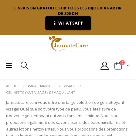
LIVRAISON GRATUITE SUR TOUS LES BIJOUX À PARTIR
DE 300 DH
📱 WHATSAPP
0
ACCUEIL
PARAPHARMACIE
VISAGE
GEL NETTOYANT VISAGE / DÉMAQUILLANT
Jannatecare.com vous offre une large sélection de gel nettoyant
visage! Quel que soit votre type de peau, vous êtes sûre de
trouver le gel nettoyant qui vous convient le mieux. Nous vous
proposons également des savons pains, des eaux micellaires et
autres lotions nettoyantes. Nous vous proposons des promotions
tout au long de l’année, commandez maintenant votre gel