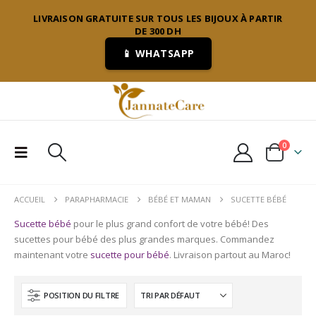
LIVRAISON GRATUITE SUR TOUS LES BIJOUX À PARTIR
DE 300 DH
📱 WHATSAPP
0
ACCUEIL
PARAPHARMACIE
BÉBÉ ET MAMAN
SUCETTE BÉBÉ
Sucette bébé
pour le plus grand confort de votre bébé! Des
sucettes pour bébé des plus grandes marques. Commandez
maintenant votre
sucette pour bébé
. Livraison partout au Maroc!
POSITION DU FILTRE