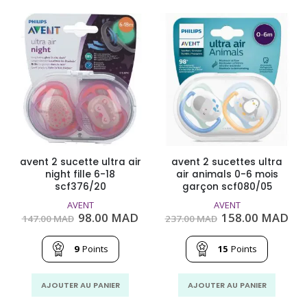
avent 2 sucette ultra air
avent 2 sucettes ultra
night fille 6-18
air animals 0-6 mois
scf376/20
garçon scf080/05
AVENT
AVENT
Le
Le
Le
Le
98.00
MAD
158.00
MAD
147.00
MAD
237.00
MAD
prix
prix
prix
pri
initial
actuel
initial
act
était :
est :
était :
est
9
Points
15
Points
147.00
98.00
237.00
158
MAD.
MAD.
MAD.
MA
AJOUTER AU PANIER
AJOUTER AU PANIER