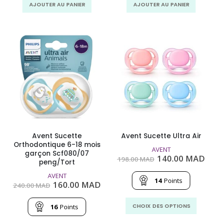
AJOUTER AU PANIER
AJOUTER AU PANIER
Avent Sucette
Avent Sucette Ultra Air
Orthodontique 6-18 mois
AVENT
garçon Scf080/07
Le
Le
140.00
MAD
198.00
MAD
peng/Tort
prix
pri
initial
act
AVENT
était :
est
14
Points
Le
Le
160.00
MAD
240.00
MAD
198.00
140
prix
prix
MAD.
MA
initial
actuel
Ce
était :
est :
CHOIX DES OPTIONS
16
Points
produit
240.00
160.00