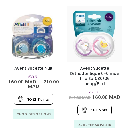
Avent Sucette Nuit
Avent Sucette
Orthodontique 0-6 mois
AVENT
fille Scf080/06
160.00
MAD
–
210.00
peng/Bird
Plage
MAD
de
AVENT
prix :
Le
Le
160.00
MAD
240.00
MAD
160.00
16-21
Points
prix
pri
MAD
initial
act
à
était :
est
16
Points
Ce
210.00
240.00
160
CHOIX DES OPTIONS
MAD
produit
MAD.
MA
a
AJOUTER AU PANIER