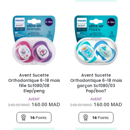
plusieurs
variations.
Les
options
peuvent
être
choisies
sur
la
page
du
produit
Avent Sucette
Avent Sucette
Orthodontique 6-18 mois
Orthodontique 6-18 mois
fille Scf080/08
garçon Scf080/03
Elep/peng
Pap/boaT
AVENT
AVENT
Le
Le
Le
Le
160.00
MAD
160.00
MAD
240.00
MAD
240.00
MAD
prix
prix
prix
pri
initial
actuel
initial
act
était :
est :
était :
est
16
Points
16
Points
240.00
160.00
240.00
160
MAD.
MAD.
MAD.
MA