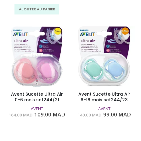
MAD.
MAD.
a
AJOUTER AU PANIER
plusie
variati
Les
option
peuven
être
choisie
sur
la
page
du
produit
Avent Sucette Ultra Air
Avent Sucette Ultra Air
0-6 mois scf244/21
6-18 mois scf244/23
AVENT
AVENT
Le
Le
Le
Le
109.00
MAD
99.00
MAD
164.00
MAD
149.00
MAD
prix
prix
prix
prix
initial
actuel
initial
act
était :
est :
était :
est 
10
Points
9
Points
164.00
109.00
149.00
99.
MAD.
MAD.
MAD.
MA