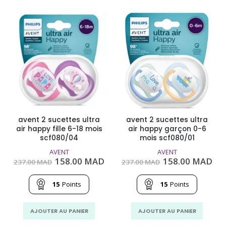
avent 2 sucettes ultra
avent 2 sucettes ultra
air happy fille 6-18 mois
air happy garçon 0-6
scf080/04
mois scf080/01
AVENT
AVENT
Le
Le
Le
Le
158.00
MAD
158.00
MAD
237.00
MAD
237.00
MAD
prix
prix
prix
pri
initial
actuel
initial
act
était :
est :
était :
est
15
Points
15
Points
237.00
158.00
237.00
158
MAD.
MAD.
MAD.
MA
AJOUTER AU PANIER
AJOUTER AU PANIER