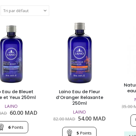
Natur
eau
o Eau de Bleuet
Laino Eau de Fleur
e et Yeux 250ml
d’Oranger Relaxante
250ml
LAINO
35.00
Le
Le
60.00
MAD
LAINO
AD
prix
prix
Le
Le
54.00
MAD
82.00
MAD
initial
actuel
prix
prix
6
Points
était :
est :
initial
actuel
5
Points
90.00
60.00
était :
est :