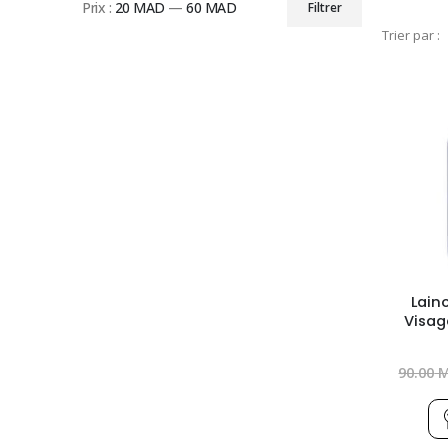
Prix :
20 MAD
—
60 MAD
Filtrer
Prix
Prix
Trier par :
min
max
Lain
Visag
90.00
M