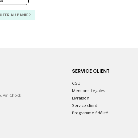
était :
est :
45.00
30.00
MAD.
MAD.
UTER AU PANIER
SERVICE CLIENT
CGU
Mentions Légales
é. Ain Chock
Livraison
Service client
Programme fidélité