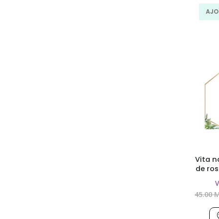
AJO
Vita n
de ros
V
45.00
M