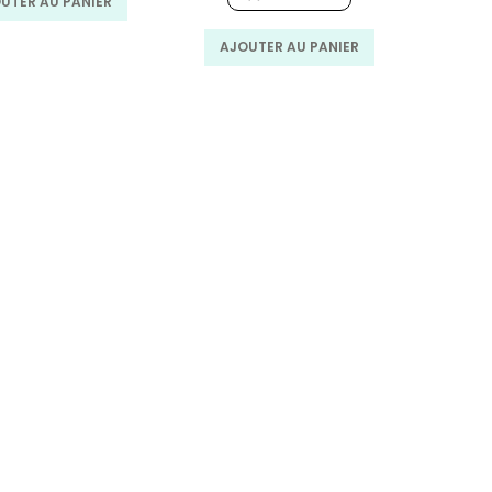
UTER AU PANIER
48.00
30.00
MAD.
MAD.
AJOUTER AU PANIER