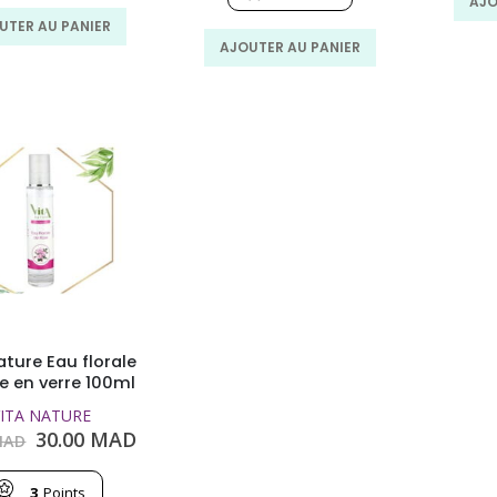
AJO
MAD.
MAD.
82.00
54.00
UTER AU PANIER
MAD.
MAD.
AJOUTER AU PANIER
ature Eau florale
e en verre 100ml
ITA NATURE
Le
Le
30.00
MAD
AD
prix
prix
initial
actuel
3
Points