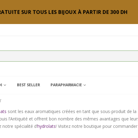
ATUITE SUR TOUS LES BIJOUX À PARTIR DE 300 DH
DI
BEST SELLER
PARAPHARMACIE
T
lats
sont les eaux aromatiques créées en tant que sous-produit de la di
epuis l’Antiquité et offrent bon nombre des mêmes avantages que leurs
notre spécialité d’
hydrolats
! Visitez notre boutique pour commander 