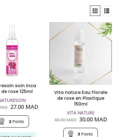
esoin soin inca
 de rose 125ml
Vita nature Eau Florale
de rose en Plastique
NATURESOIN
150ml
Le
Le
27.00
MAD
MAD
prix
prix
VITA NATURE
initial
actuel
Le
Le
30.00
MAD
48.00
MAD
2
Points
était :
est :
prix
prix
35.00
27.00
initial
actuel
MAD.
MAD.
3
Points
était :
est :