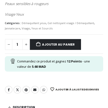
Peaux sensibles à rougeurs
Visage Yeux
Catégories :
Démaquillant yeux
,
Gel nettoyant visage / Démaquillant
,
Jannatecare
,
Visage
,
Yeux et Sourcils
AJOUTER AU PANIER
Commandez ce produit et gagnez
12
Points
- une
valeur de
5.60
MAD
AJOUTER À LA LISTE DES ENVIES
DESCRIPTION