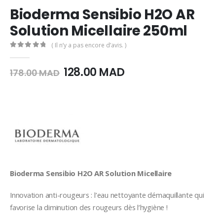
Bioderma Sensibio H2O AR
Solution Micellaire 250ml
( Il n’y a pas encore d’avis. )
0
Sur 5
Le
Le
128.00
MAD
178.00
MAD
prix
prix
initial
actuel
était :
est :
178.00
128.00
MAD.
MAD.
Bioderma Sensibio H2O AR Solution Micellaire
Innovation anti-rougeurs : l’eau nettoyante démaquillante qui
favorise la diminution des rougeurs dès l’hygiène !