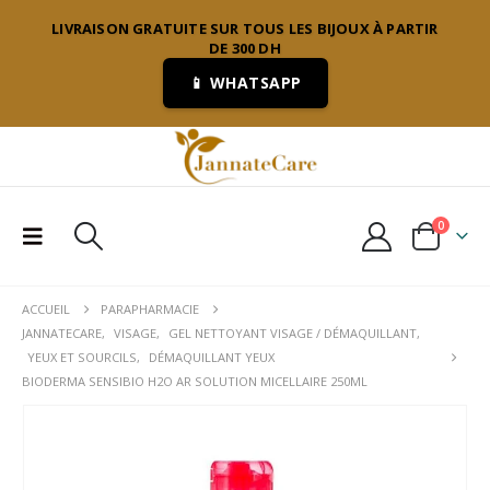
LIVRAISON GRATUITE SUR TOUS LES BIJOUX À PARTIR
DE 300 DH
📱 WHATSAPP
0
ACCUEIL
PARAPHARMACIE
JANNATECARE
,
VISAGE
,
GEL NETTOYANT VISAGE / DÉMAQUILLANT
,
YEUX ET SOURCILS
,
DÉMAQUILLANT YEUX
BIODERMA SENSIBIO H2O AR SOLUTION MICELLAIRE 250ML