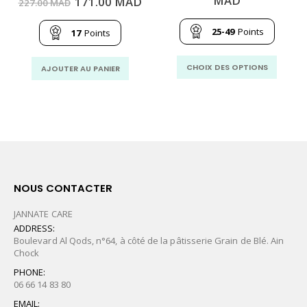
MAD
Le
Le
171.00
MAD
227.00
MAD
de
prix
prix
prix :
initial
actuel
250.00
25-49
Points
était :
est :
17
Points
MAD
227.00
171.00
à
MAD.
MAD.
Ce
499.00
CHOIX DES OPTIONS
AJOUTER AU PANIER
MAD
produit
a
plusie
variati
Les
option
peuven
être
NOUS CONTACTER
choisie
sur
JANNATE CARE
la
ADDRESS:
Boulevard Al Qods, n°64, à côté de la pâtisserie Grain de Blé. Ain
page
Chock
du
PHONE:
produit
06 66 14 83 80
EMAIL: