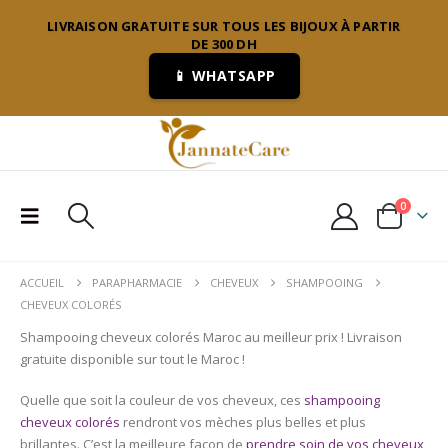
LIVRAISON GRATUITE SUR TOUS LES BIJOUX À PARTIR
DE 300 DH
📱 WHATSAPP
0
ACCUEIL
PARAPHARMACIE
CHEVEUX
SHAMPOOING
CHEVEUX COLORÉS
Shampooing cheveux colorés Maroc au meilleur prix ! Livraison
gratuite disponible sur tout le Maroc !
Quelle que soit la couleur de vos cheveux, ces
shampooing
cheveux colorés
rendront vos mèches plus belles et plus
brillantes. C’est la meilleure façon de
prendre soin de vos cheveux