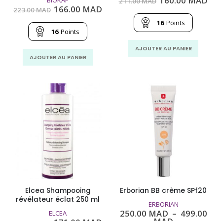
160.00
MAD
211.00
MAD
prix
pri
Le
Le
166.00
MAD
223.00
MAD
initial
act
prix
prix
était :
est
16
Points
initial
actuel
211.00
160
était :
est :
16
Points
MAD.
MA
223.00
166.00
MAD.
MAD.
AJOUTER AU PANIER
AJOUTER AU PANIER
Elcea Shampooing
Erborian BB crème SPf20
révélateur éclat 250 ml
ERBORIAN
250.00
MAD
–
499.00
ELCEA
Plage