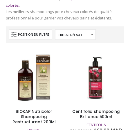
colorés.
Les meilleurs shampooings pour cheveux colorés de qualité
professionnelle pour garder vos cheveux sains et éclatants.
POSITION DU FILTRE
BIOKAP Nutricolor
Centifolia shampooing
Shampooing
Brillance 500ml
Restructurant 200Ml
CENTIFOLIA
Le
Le
BIOKAP