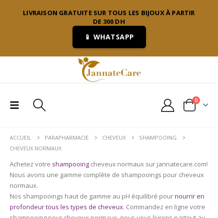
LIVRAISON GRATUITE SUR TOUS LES BIJOUX À PARTIR
DE 300 DH
📱 WHATSAPP
0
ACCUEIL
PARAPHARMACIE
CHEVEUX
SHAMPOOING
CHEVEUX NORMAUX
Achetez votre
shampooing
cheveux normaux sur jannatecare.com!
Nous avons une gamme complète de shampooings pour cheveux
normaux.
Nos shampooings haut de gamme au pH équilibré pour
nourrir en
profondeur tous les types de cheveux
. Commandez en ligne votre
shampooing pour cheveux normaux, nous vous livrons partout au