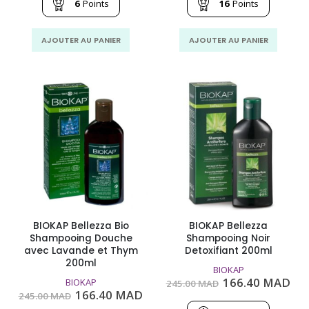
était :
est :
était :
est
6
Points
16
Points
92.00
69.00
220.02
167
MAD.
MAD.
MAD.
MA
AJOUTER AU PANIER
AJOUTER AU PANIER
BIOKAP Bellezza Bio
BIOKAP Bellezza
Shampooing Douche
Shampooing Noir
avec Lavande et Thym
Detoxifiant 200ml
200ml
BIOKAP
Le
Le
166.40
MAD
BIOKAP
245.00
MAD
prix
pri
Le
Le
166.40
MAD
245.00
MAD
initial
act
prix
prix