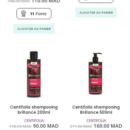
Le
Le
110.00
MAD
146.00
MAD
450.00
250
prix
prix
MAD.
MA
initial
actuel
AJOUTER AU PANIER
était :
est :
11
Points
146.00
110.00
MAD.
MAD.
AJOUTER AU PANIER
Centifolia shampooing
Centifolia shampooing
brillance 200ml
Brillance 500ml
CENTIFOLIA
CENTIFOLIA
Le
Le
Le
Le
90.00
MAD
160.00
MAD
118.00
MAD
211.00
MAD