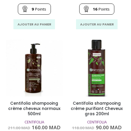
prix
prix
prix
pri
initial
actuel
initial
act
était :
est :
était :
est
9
Points
16
Points
118.00
90.00
211.00
160
MAD.
MAD.
MAD.
MA
AJOUTER AU PANIER
AJOUTER AU PANIER
Centifolia shampooing
Centifolia shampooing
crème cheveux normaux
crème purifiant Cheveux
500ml
gras 200ml
CENTIFOLIA
CENTIFOLIA
Le
Le
Le
Le
160.00
MAD
90.00
MAD
211.00
MAD
118.00
MAD