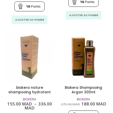
était :
est
16
Points
initial
actuel
245.00
166
était :
est :
16
Points
MAD.
MA
245.00
166.40
MAD.
MAD.
AJOUTER AU PANIER
AJOUTER AU PANIER
biokera nature
Biokera Shampooing
shampooing hydratant
Argan 300ml
BIOKERA
BIOKERA
Le
Le
155.00
MAD
–
336.00
188.00
MAD
275.00
MAD
Plage
prix
pri
MAD
de
initial
act