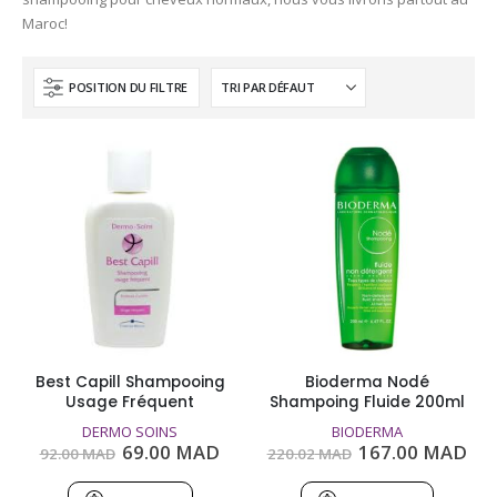
Maroc!
POSITION DU FILTRE
Best Capill Shampooing
Bioderma Nodé
Usage Fréquent
Shampoing Fluide 200ml
DERMO SOINS
BIODERMA
Le
Le
Le
Le
69.00
MAD
167.00
MAD
92.00
MAD
220.02
MAD
prix
prix
prix
pri
initial
actuel
initial
act