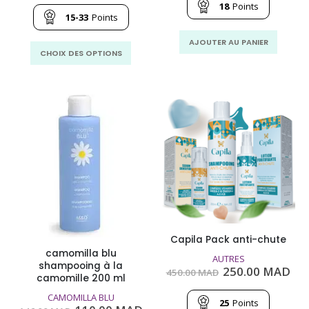
prix :
était :
est
18
Points
155.00
275.00
188
15-33
Points
MAD
MAD.
MA
à
AJOUTER AU PANIER
Ce
336.00
CHOIX DES OPTIONS
MAD
produit
a
plusieurs
variations.
Les
options
peuvent
être
choisies
sur
la
page
Capila Pack anti-chute
du
camomilla blu
AUTRES
produit
shampooing à la
Le
Le
250.00
MAD
450.00
MAD
camomille 200 ml
prix
pri
initial
act
CAMOMILLA BLU
était :
est
25
Points