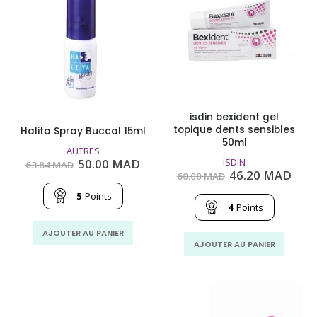
isdin bexident gel
topique dents sensibles
Halita Spray Buccal 15ml
50ml
AUTRES
Le
Le
50.00
MAD
ISDIN
63.84
MAD
prix
prix
Le
Le
46.20
MAD
60.00
MAD
initial
actuel
prix
prix
était :
est :
initial
actu
5
Points
63.84
50.00
était :
est :
4
Points
MAD.
MAD.
60.00
46.2
MAD.
MAD
AJOUTER AU PANIER
AJOUTER AU PANIER