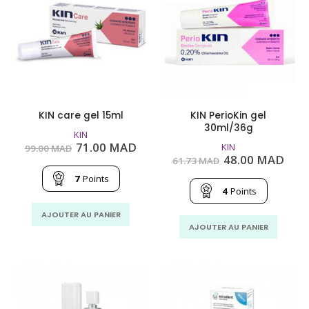
KIN care gel 15ml
KIN PerioKin gel
30ml/36g
KIN
Le
Le
71.00
MAD
KIN
99.00
MAD
prix
prix
Le
Le
48.00
MAD
61.73
MAD
initial
actuel
prix
prix
était :
est :
7
Points
initial
actu
99.00
71.00
était :
est :
4
Points
MAD.
MAD.
61.73
48.0
MAD.
MAD
AJOUTER AU PANIER
AJOUTER AU PANIER