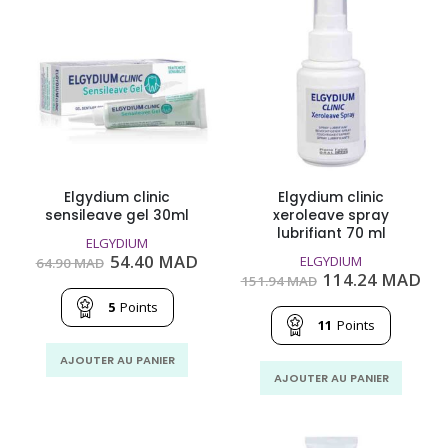
Elgydium clinic
Elgydium clinic
sensileave gel 30ml
xeroleave spray
lubrifiant 70 ml
ELGYDIUM
Le
Le
54.40
MAD
ELGYDIUM
64.90
MAD
prix
prix
Le
Le
114.24
MAD
151.94
MAD
initial
actuel
prix
pri
était :
est :
5
Points
initial
act
64.90
54.40
était :
est
11
Points
MAD.
MAD.
151.94
114
MAD.
MA
AJOUTER AU PANIER
AJOUTER AU PANIER