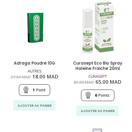
Adraga Poudre 10G
Curasept Eco Bio Spray
Haleine Fraiche 20ml
AUTRES
Le
Le
18.00
MAD
CURASEPT
27.00
MAD
prix
prix
Le
Le
65.00
MAD
85.00
MAD
initial
actuel
prix
prix
était :
est :
1
Point
initial
actu
27.00
18.00
était :
est :
6
Points
MAD.
MAD.
85.00
65.0
MAD.
MAD
AJOUTER AU PANIER
AJOUTER AU PANIER