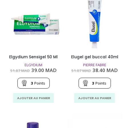
Elgydium Sensigel 50 Ml
Elugel gel buccal 40ml
ELGYDIUM
PIERRE FABRE
Le
Le
Le
Le
39.00
MAD
38.40
MAD
51.87
MAD
51.07
MAD
prix
prix
prix
prix
initial
actuel
initial
actu
était :
est :
était :
est :
3
Points
3
Points
51.87
39.00
51.07
38.4
MAD.
MAD.
MAD.
MAD
AJOUTER AU PANIER
AJOUTER AU PANIER