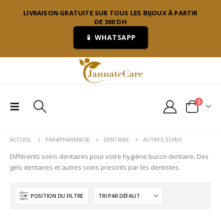
LIVRAISON GRATUITE SUR TOUS LES BIJOUX À PARTIR
DE 300 DH
📱 WHATSAPP
0
ACCUEIL
PARAPHARMACIE
DENTAIRE
AUTRES SOINS
Différents soins dentaires pour votre hygiène bucco-dentaire. Des
gels dentaires et autres soins prescrits par les dentistes.
POSITION DU FILTRE