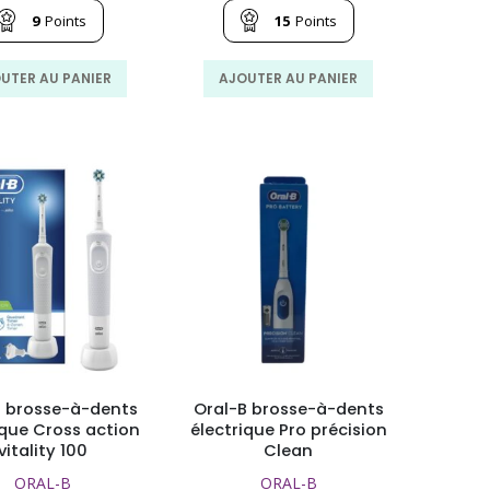
initial
actuel
initial
actuel
9
Points
15
Points
était :
est :
était :
est :
119.70
90.00
210.00
158.00
MAD.
MAD.
MAD.
MAD.
UTER AU PANIER
AJOUTER AU PANIER
B brosse-à-dents
Oral-B brosse-à-dents
ique Cross action
électrique Pro précision
vitality 100
Clean
ORAL-B
ORAL-B