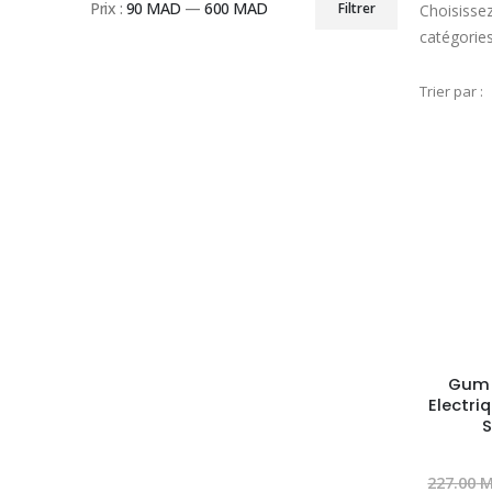
Prix :
90 MAD
—
600 MAD
Filtrer
Choisissez
Prix
Prix
catégories
min
max
Trier par :
Gum 
Electri
S
227.00
M