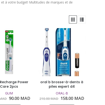
n et à votre budget! Multitudes de marques et de
Recharge Power
oral b brosse-à-dents à
Care 2pcs
piles expert d4
GUM
ORAL-B
Le
Le
Le
Le
90.00
MAD
158.00
MAD
MAD
210.00
MAD
prix
prix
prix
prix