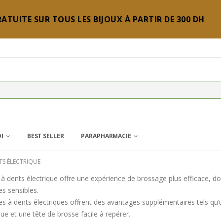
ATUITE SUR TOUS LES BIJOUX À PARTIR DE 300 DH
DI
BEST SELLER
PARAPHARMACIE
TS ÉLECTRIQUE
à dents électrique offre une expérience de brossage plus efficace, d
es sensibles.
es à dents électriques offrent des avantages supplémentaires tels q
e et une tête de brosse facile à repérer.