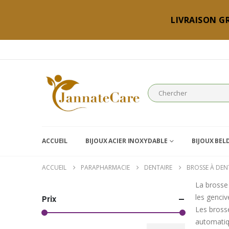
LIVRAISON GR
ACCUEIL
BIJOUX ACIER INOXYDABLE
BIJOUX BEL
ACCUEIL
PARAPHARMACIE
DENTAIRE
BROSSE À DEN
La brosse 
les genciv
Prix
Les bross
automatiqu