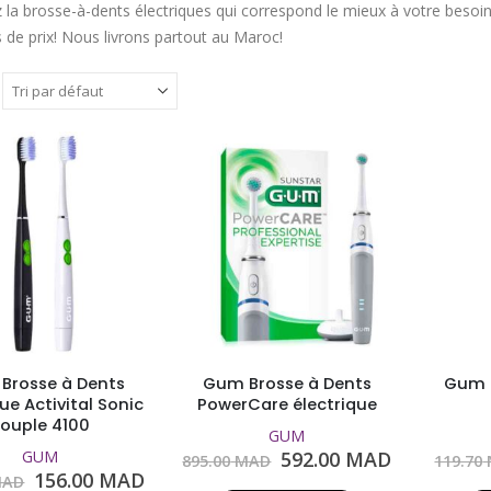
 la brosse-à-dents électriques qui correspond le mieux à votre besoi
 de prix! Nous livrons partout au Maroc!
Brosse à Dents
Gum Brosse à Dents
Gum 
que Activital Sonic
PowerCare électrique
ouple 4100
GUM
Le
Le
GUM
592.00
MAD
895.00
MAD
119.70
prix
prix
Le
Le
156.00
MAD
AD