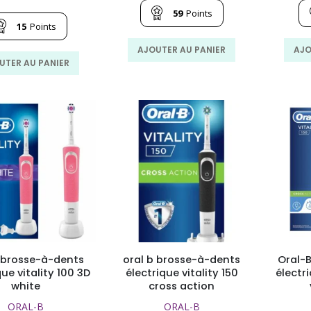
initial
actuel
prix
prix
59
Points
était :
est :
initial
actuel
15
Points
895.00
592.00
était :
est :
MAD.
MAD.
227.00
156.00
AJOUTER AU PANIER
AJO
MAD.
MAD.
UTER AU PANIER
b brosse-à-dents
oral b brosse-à-dents
Oral-
que vitality 100 3D
électrique vitality 150
électr
white
cross action
ORAL-B
ORAL-B