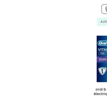
AJO
oral 
électri