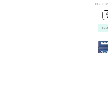
395.00
M
AJO
Oral-
acti