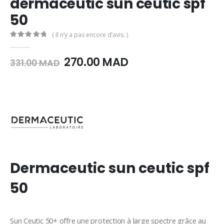
dermaceutic sun ceutic spf
50
( Il n’y a pas encore d’avis. )
0
Sur 5
Le
Le
270.00
MAD
331.00
MAD
prix
prix
initial
actuel
était :
est :
331.00
270.00
MAD.
MAD.
Dermaceutic sun ceutic spf
50
Sun Ceutic 50+ offre une protection à large spectre grâce au