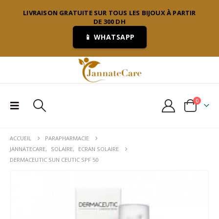
LIVRAISON GRATUITE SUR TOUS LES BIJOUX À PARTIR
DE 300 DH
📱 WHATSAPP
0
ACCUEIL
PARAPHARMACIE
JANNATECARE
,
SOLAIRE
,
ECRAN SOLAIRE
DERMACEUTIC SUN CEUTIC SPF 50