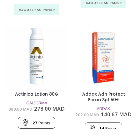
MAD.
MAD.
AJOUTER AU PANIER
AJOUTER AU PANIER
Actinica Lotion 80G
Addax Adn Protect
Ecran Spf 50+
GALDERMA
Le
Le
278.00
MAD
ADDAX
380.00
MAD
prix
prix
Le
Le
140.67
MAD
202.00
MAD
initial
actuel
prix
pri
était :
est :
27
Points
initial
act
380.00
278.00
était :
est
14
Points
MAD.
MAD.
202.00
140
MAD.
MA
AJOUTER AU PANIER