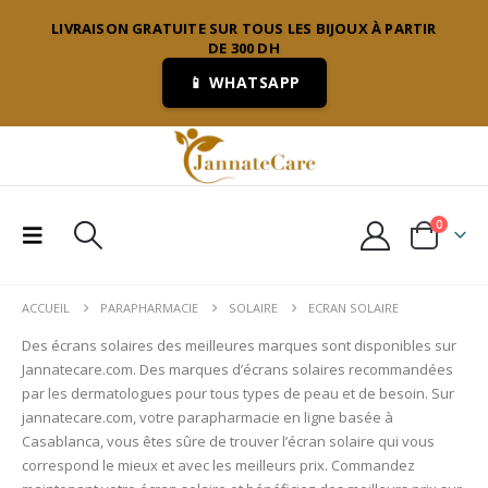
LIVRAISON GRATUITE SUR TOUS LES BIJOUX À PARTIR
DE 300 DH
📱 WHATSAPP
0
ACCUEIL
PARAPHARMACIE
SOLAIRE
ECRAN SOLAIRE
Des écrans solaires des meilleures marques sont disponibles sur
Jannatecare.com. Des marques d’écrans solaires recommandées
par les dermatologues pour tous types de peau et de besoin. Sur
jannatecare.com, votre parapharmacie en ligne basée à
Casablanca, vous êtes sûre de trouver l’écran solaire qui vous
correspond le mieux et avec les meilleurs prix. Commandez