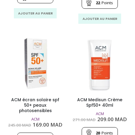
269.00
185.00
était :
est
22
Points
MAD.
MAD.
320.00
229
MAD.
MA
AJOUTER AU PANIER
AJOUTER AU PANIER
ACM écran solaire spf
ACM Medisun Crème
50+ peaux
Spf50+ 40ml
photosensibles
ACM
Le
Le
209.00
MAD
ACM
271.00
MAD
prix
pri
Le
Le
169.00
MAD
245.00
MAD
initial
act
prix
prix
était :
est
20
Points
initial
actuel