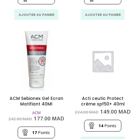
272.00
209.00
350.00
249
MAD.
MAD.
MAD.
MA
AJOUTER AU PANIER
AJOUTER AU PANIER
ACM Sebionex Gel Ecran
Acti ceutic Protect
Matifiant 40Ml
crème spf50+ 40ml
Le
Le
149.00
MAD
224.00
MAD
ACM
prix
pri
Le
Le
177.00
MAD
242.00
MAD
initial
act
prix
prix
était :
est
14
Points
initial
actuel
224.00
149
était :
est :
17
Points
MAD.
MA
242.00
177.00