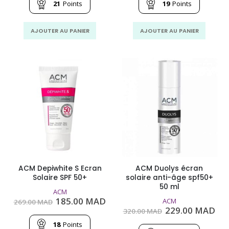
était :
est :
était :
est
21
Points
19
Points
303.00
216.00
270.00
196
MAD.
MAD.
MAD.
MA
AJOUTER AU PANIER
AJOUTER AU PANIER
ACM Depiwhite S Ecran
ACM Duolys écran
Solaire SPF 50+
solaire anti-âge spf50+
50 ml
ACM
Le
Le
185.00
MAD
ACM
269.00
MAD
prix
prix
Le
Le
229.00
MAD
320.00
MAD
initial
actuel
prix
pri
était :
est :
18
Points
initial
act