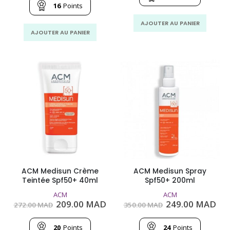
271.00
209
était :
est :
16
Points
MAD.
MA
245.00
169.00
MAD.
MAD.
AJOUTER AU PANIER
AJOUTER AU PANIER
ACM Medisun Crème
ACM Medisun Spray
Teintée Spf50+ 40ml
Spf50+ 200ml
ACM
ACM
Le
Le
Le
Le
209.00
MAD
249.00
MAD
272.00
MAD
350.00
MAD
prix
prix
prix
pri
initial
actuel
initial
act
était :
est :
était :
est
20
Points
24
Points