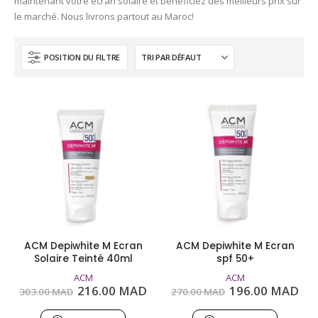
maintenant votre écran solaire et bénéficiez des meilleurs prix sur
le marché. Nous livrons partout au Maroc!
POSITION DU FILTRE
ACM Depiwhite M Ecran
ACM Depiwhite M Ecran
Solaire Teinté 40ml
spf 50+
ACM
ACM
Le
Le
Le
Le
216.00
MAD
196.00
MAD
303.00
MAD
270.00
MAD
prix
prix
prix
pri
initial
actuel
initial
act