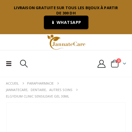
LIVRAISON GRATUITE SUR TOUS LES BIJOUX À PARTIR
DE 300 DH
📱 WHATSAPP
0
ACCUEIL
PARAPHARMACIE
JANNATECARE
,
DENTAIRE
,
AUTRES SOINS
ELGYDIUM CLINIC SENSILEAVE GEL 30ML