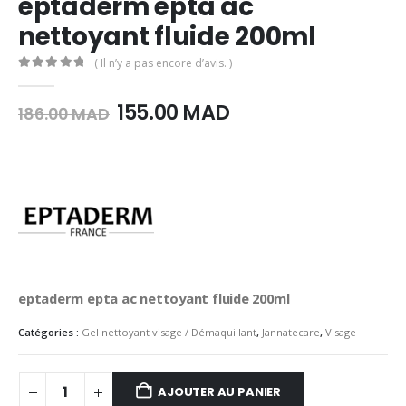
eptaderm epta ac
nettoyant fluide 200ml
( Il n’y a pas encore d’avis. )
0
Sur 5
Le
Le
155.00
MAD
186.00
MAD
prix
prix
initial
actuel
était :
est :
186.00
155.00
MAD.
MAD.
eptaderm epta ac nettoyant fluide 200ml
Catégories :
Gel nettoyant visage / Démaquillant
,
Jannatecare
,
Visage
AJOUTER AU PANIER