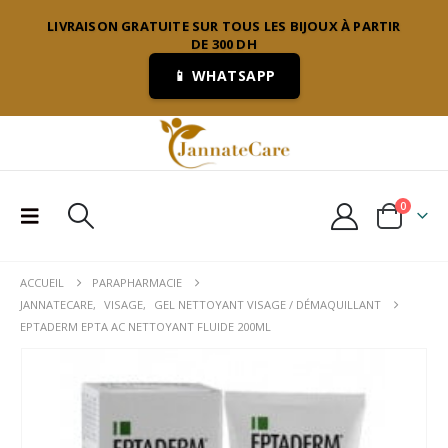
LIVRAISON GRATUITE SUR TOUS LES BIJOUX À PARTIR
DE 300 DH
📱 WHATSAPP
0
ACCUEIL
PARAPHARMACIE
JANNATECARE
,
VISAGE
,
GEL NETTOYANT VISAGE / DÉMAQUILLANT
EPTADERM EPTA AC NETTOYANT FLUIDE 200ML