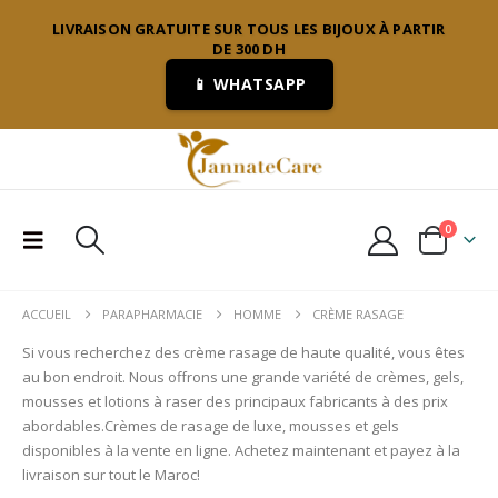
LIVRAISON GRATUITE SUR TOUS LES BIJOUX À PARTIR
DE 300 DH
📱 WHATSAPP
0
ACCUEIL
PARAPHARMACIE
HOMME
CRÈME RASAGE
Si vous recherchez des crème rasage de haute qualité, vous êtes
au bon endroit. Nous offrons une grande variété de crèmes, gels,
mousses et lotions à raser des principaux fabricants à des prix
abordables.Crèmes de rasage de luxe, mousses et gels
disponibles à la vente en ligne. Achetez maintenant et payez à la
livraison sur tout le Maroc!