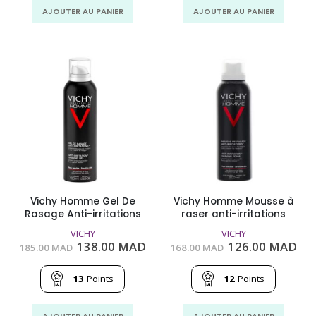
AJOUTER AU PANIER
AJOUTER AU PANIER
Vichy Homme Gel De
Vichy Homme Mousse à
Rasage Anti-irritations
raser anti-irritations
VICHY
VICHY
Le
Le
Le
Le
138.00
MAD
126.00
MAD
185.00
MAD
168.00
MAD
prix
prix
prix
pri
initial
actuel
initial
act
était :
est :
était :
est
13
Points
12
Points
185.00
138.00
168.00
126
MAD.
MAD.
MAD.
MA
AJOUTER AU PANIER
AJOUTER AU PANIER