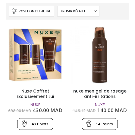
POSITION DU FILTRE
Nuxe Coffret
nuxe men gel de rasage
Exclusivement Lui
anti-irritations
NUXE
NUXE
Le
Le
Le
Le
430.00
MAD
140.00
MAD
698.00
MAD
146.12
MAD
prix
prix
prix
pri
initial
actuel
initial
act
était :
est :
était :
est
43
Points
14
Points
698.00
430.00
146.12
140
MAD.
MAD.
MAD.
MA