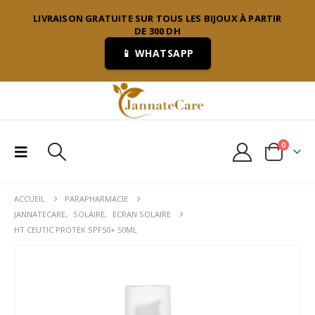
LIVRAISON GRATUITE SUR TOUS LES BIJOUX À PARTIR
DE 300 DH
📱 WHATSAPP
0
ACCUEIL
PARAPHARMACIE
JANNATECARE
,
SOLAIRE
,
ECRAN SOLAIRE
HT CEUTIC PROTEK SPF50+ 50ML