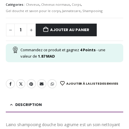
Catégories :
Cheveux
,
Cheveux normaux
,
Corps
,
Gel douche et savon pour le corps
,
Jannatecare
,
Shampooing
AJOUTER AU PANIER
Commandez ce produit et gagnez
4
Points
- une
valeur de
1.87
MAD
AJOUTER À LA LISTE DES ENVIES
DESCRIPTION
Laino shampooing douche bio agrume est un soin nettoyant