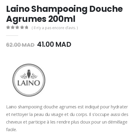
Laino Shampooing Douche
Agrumes 200ml
( Il n’y a pas encore d’avis. )
0
Sur 5
Le
Le
41.00
MAD
62.00
MAD
prix
prix
initial
actuel
était :
est :
62.00
41.00
MAD.
MAD.
Laino shampooing douche agrumes est indiqué pour hydrater
et nettoyer la peau du visage et du corps. Il s’occupe aussi des
cheveux et participe à les rendre plus doux pour un démêlage
facile.