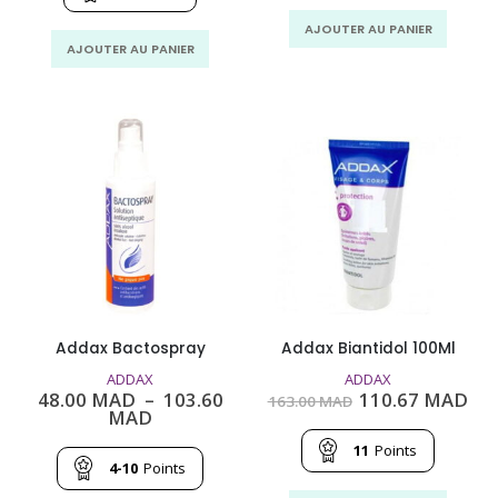
MAD.
MAD
202.00
140.67
MAD.
MAD.
AJOUTER AU PANIER
AJOUTER AU PANIER
Addax Bactospray
Addax Biantidol 100Ml
ADDAX
ADDAX
Le
Le
48.00
MAD
–
103.60
110.67
MAD
163.00
MAD
Plage
prix
pri
MAD
de
initial
act
prix :
était :
est
11
Points
48.00
163.00
110
4-10
Points
MAD
MAD.
MA