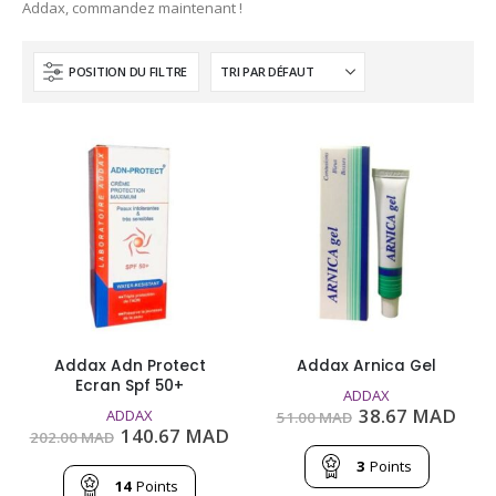
Addax, commandez maintenant !
POSITION DU FILTRE
Addax Adn Protect
Addax Arnica Gel
Ecran Spf 50+
ADDAX
Le
Le
38.67
MAD
ADDAX
51.00
MAD
prix
prix
Le
Le
140.67
MAD
202.00
MAD
initial
actu
prix
prix
était :
est :
3
Points
initial
actuel
51.00
38.6
était :
est :
14
Points