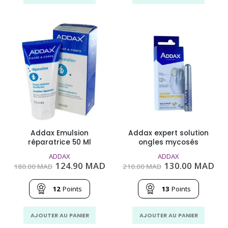
Addax Emulsion
Addax expert solution
réparatrice 50 Ml
ongles mycosés
ADDAX
ADDAX
Le
Le
Le
Le
124.90
MAD
130.00
MAD
180.00
MAD
210.00
MAD
prix
prix
prix
pri
initial
actuel
initial
act
était :
est :
était :
est
12
Points
13
Points
180.00
124.90
210.00
130
MAD.
MAD.
MAD.
MA
AJOUTER AU PANIER
AJOUTER AU PANIER