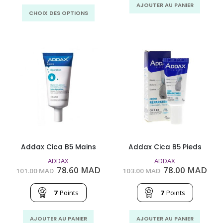
à
AJOUTER AU PANIER
Ce
103.60
CHOIX DES OPTIONS
MAD
produit
a
plusieurs
variations.
Les
options
peuvent
être
choisies
sur
la
page
Addax Cica B5 Mains
Addax Cica B5 Pieds
du
ADDAX
ADDAX
produit
Le
Le
Le
Le
78.60
MAD
78.00
MAD
101.00
MAD
103.00
MAD
prix
prix
prix
prix
initial
actuel
initial
act
était :
est :
était :
est 
7
Points
7
Points
101.00
78.60
103.00
78.
MAD.
MAD.
MAD.
MA
AJOUTER AU PANIER
AJOUTER AU PANIER