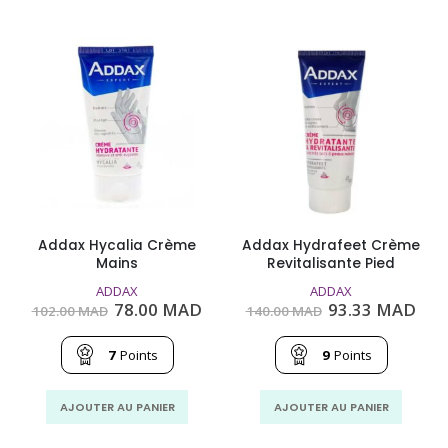
Addax Hycalia Crème
Addax Hydrafeet Crème
Mains
Revitalisante Pied
ADDAX
ADDAX
Le
Le
Le
Le
78.00
MAD
93.33
MAD
102.00
MAD
140.00
MAD
prix
prix
prix
prix
initial
actuel
initial
act
était :
est :
était :
est 
7
Points
9
Points
102.00
78.00
140.00
93.
MAD.
MAD.
MAD.
MA
AJOUTER AU PANIER
AJOUTER AU PANIER