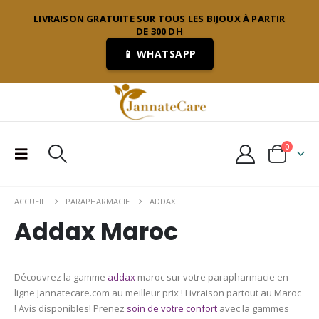
LIVRAISON GRATUITE SUR TOUS LES BIJOUX À PARTIR
DE 300 DH
📱 WHATSAPP
0
ACCUEIL
PARAPHARMACIE
ADDAX
Addax Maroc
Découvrez la gamme
addax
maroc sur votre parapharmacie en
ligne Jannatecare.com au meilleur prix ! Livraison partout au Maroc
! Avis disponibles! Prenez
soin de votre confort
avec la gammes