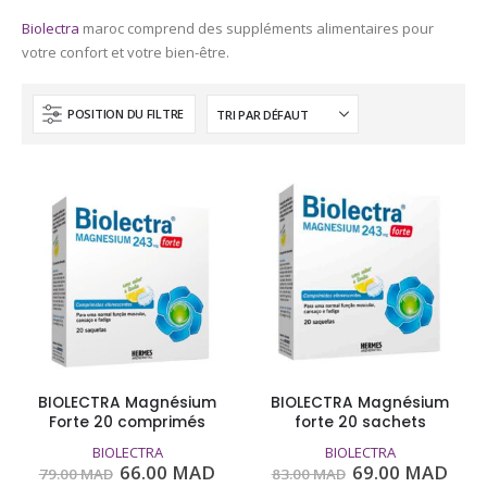
Biolectra
maroc comprend des suppléments alimentaires pour
votre confort et votre bien-être.
POSITION DU FILTRE
BIOLECTRA Magnésium
BIOLECTRA Magnésium
Forte 20 comprimés
forte 20 sachets
BIOLECTRA
BIOLECTRA
Le
Le
Le
Le
66.00
MAD
69.00
MAD
79.00
MAD
83.00
MAD