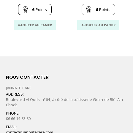
prix
prix
prix
prix
initial
actuel
initial
actu
était :
est :
était :
est :
6
Points
6
Points
79.00
66.00
83.00
69.0
MAD.
MAD.
MAD.
MAD
AJOUTER AU PANIER
AJOUTER AU PANIER
NOUS CONTACTER
JANNATE CARE
ADDRESS:
Boulevard Al Qods, n°64, à côté de la pâtisserie Grain de Blé. Ain
Chock
PHONE:
06 66 14 83 80
EMAIL:
contact@jannatecare.com