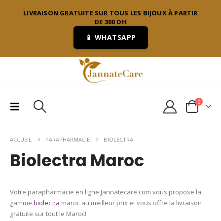
LIVRAISON GRATUITE SUR TOUS LES BIJOUX À PARTIR
DE 300 DH
📱 WHATSAPP
0
ACCUEIL
PARAPHARMACIE
BIOLECTRA
Biolectra Maroc
Votre parapharmacie en ligne Jannatecare.com vous propose la
gamme
biolectra
maroc au meilleur prix et vous offre la livraison
gratuite sur tout le Maroc!