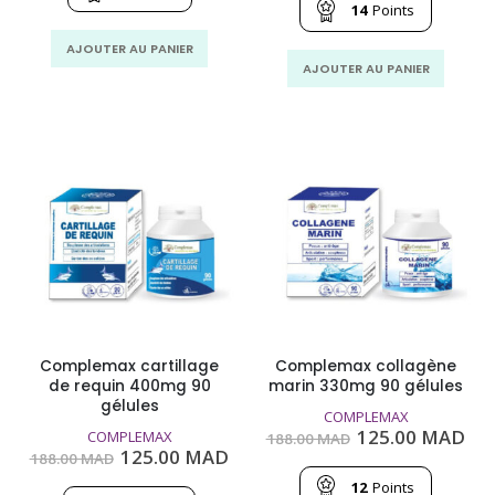
135.00
90.00
était :
est
14
Points
MAD.
MAD.
210.00
140
MAD.
MA
AJOUTER AU PANIER
AJOUTER AU PANIER
Complemax cartillage
Complemax collagène
de requin 400mg 90
marin 330mg 90 gélules
gélules
COMPLEMAX
Le
Le
125.00
MAD
COMPLEMAX
188.00
MAD
prix
pri
Le
Le
125.00
MAD
188.00
MAD
initial
act
prix
prix
était :
est
12
Points
initial
actuel