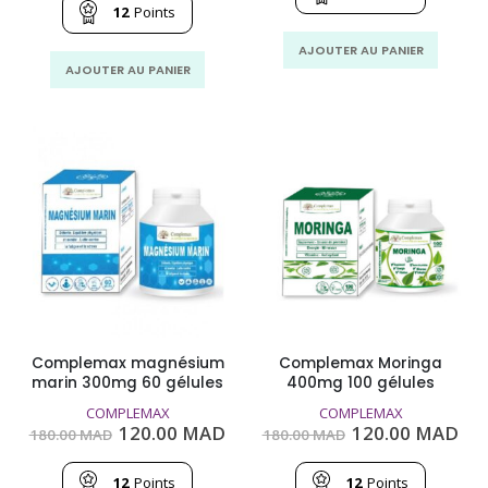
188.00
125
était :
est :
12
Points
MAD.
MA
188.00
125.00
MAD.
MAD.
AJOUTER AU PANIER
AJOUTER AU PANIER
Complemax magnésium
Complemax Moringa
marin 300mg 60 gélules
400mg 100 gélules
COMPLEMAX
COMPLEMAX
Le
Le
Le
Le
120.00
MAD
120.00
MAD
180.00
MAD
180.00
MAD
prix
prix
prix
pri
initial
actuel
initial
act
était :
est :
était :
est
12
Points
12
Points