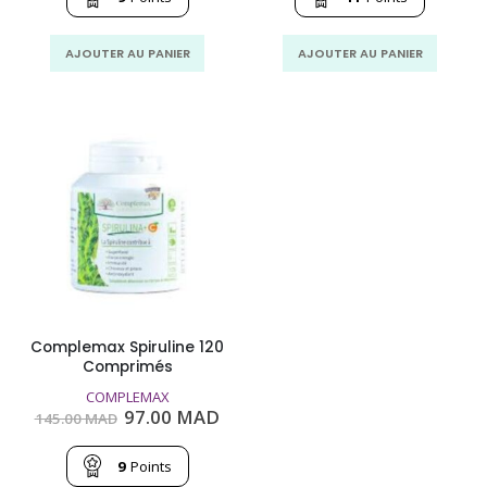
145.00
97.00
170.00
113
MAD.
MAD.
MAD.
MA
AJOUTER AU PANIER
AJOUTER AU PANIER
Complemax Spiruline 120
Comprimés
COMPLEMAX
Le
Le
97.00
MAD
145.00
MAD
prix
prix
initial
actuel
était :
est :
9
Points
145.00
97.00