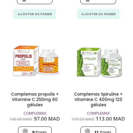
180.00
120.00
180.00
120
MAD.
MAD.
MAD.
MA
AJOUTER AU PANIER
AJOUTER AU PANIER
Complemax propolis +
Complemax Spiruline +
Vitamine C 250mg 60
Vitamine C 400mg 120
gélules
gélules
COMPLEMAX
COMPLEMAX
Le
Le
Le
Le
97.00
MAD
113.00
MAD
145.00
MAD
170.00
MAD
prix
prix
prix
pri
initial
actuel
initial
act
était :
est :
était :
est
9
Points
11
Points