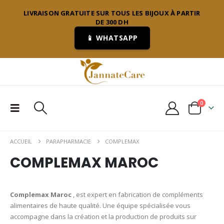
LIVRAISON GRATUITE SUR TOUS LES BIJOUX À PARTIR
DE 300 DH
📱 WHATSAPP
0
ACCUEIL
PARAPHARMACIE
COMPLEMAX
COMPLEMAX MAROC
Complemax Maroc
, est expert en fabrication de compléments
alimentaires de haute qualité. Une équipe spécialisée vous
accompagne dans la création et la production de produits sur