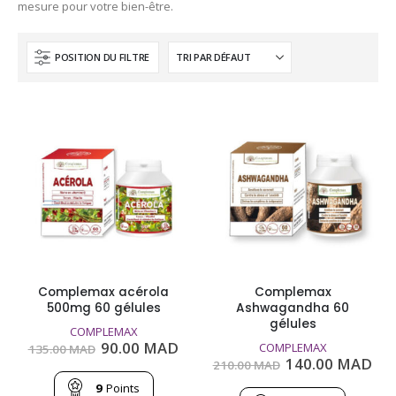
mesure pour votre bien-être.
POSITION DU FILTRE
Complemax acérola
Complemax
500mg 60 gélules
Ashwagandha 60
gélules
COMPLEMAX
Le
Le
90.00
MAD
COMPLEMAX
135.00
MAD
prix
prix
Le
Le
140.00
MAD
210.00
MAD
initial
actuel
prix
pri
était :
est :
9
Points
initial
act