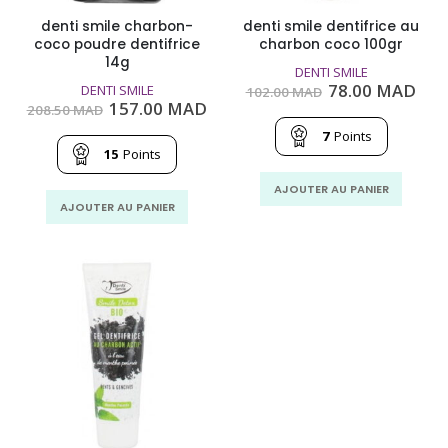
denti smile charbon-
denti smile dentifrice au
coco poudre dentifrice
charbon coco 100gr
14g
DENTI SMILE
Le
Le
78.00
MAD
DENTI SMILE
102.00
MAD
prix
prix
Le
Le
157.00
MAD
208.50
MAD
initial
act
prix
prix
était :
est 
7
Points
initial
actuel
102.00
78.
était :
est :
15
Points
MAD.
MA
208.50
157.00
MAD.
MAD.
AJOUTER AU PANIER
AJOUTER AU PANIER