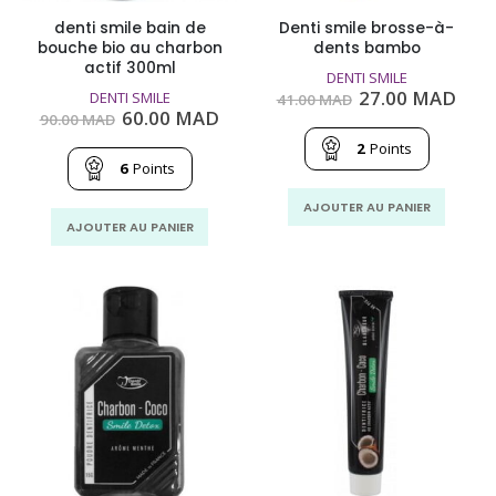
denti smile bain de
Denti smile brosse-à-
bouche bio au charbon
dents bambo
actif 300ml
DENTI SMILE
Le
Le
27.00
MAD
DENTI SMILE
41.00
MAD
prix
prix
Le
Le
60.00
MAD
90.00
MAD
initial
actu
prix
prix
était :
est :
2
Points
initial
actuel
41.00
27.0
était :
est :
6
Points
MAD.
MAD
90.00
60.00
MAD.
MAD.
AJOUTER AU PANIER
AJOUTER AU PANIER