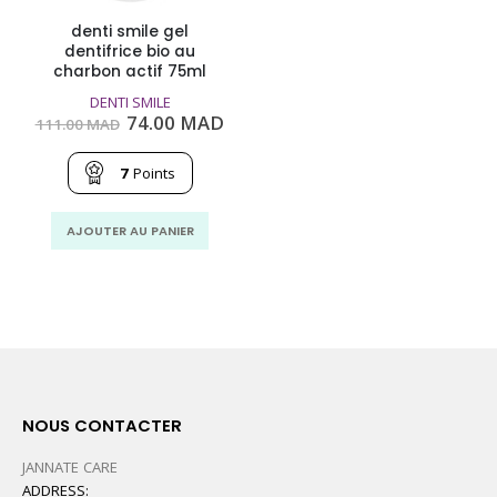
denti smile gel
dentifrice bio au
charbon actif 75ml
DENTI SMILE
Le
Le
74.00
MAD
111.00
MAD
prix
prix
initial
actuel
était :
est :
7
Points
111.00
74.00
MAD.
MAD.
AJOUTER AU PANIER
NOUS CONTACTER
JANNATE CARE
ADDRESS: