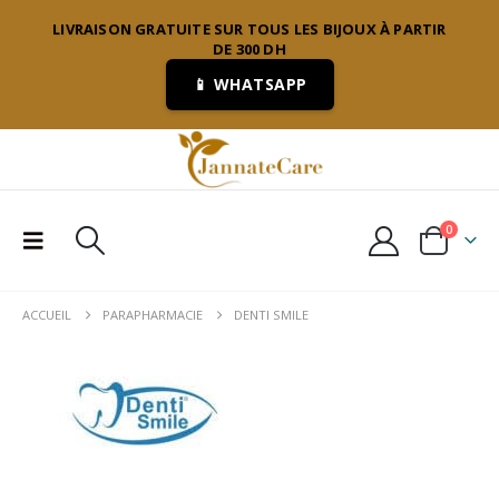
LIVRAISON GRATUITE SUR TOUS LES BIJOUX À PARTIR
DE 300 DH
📱 WHATSAPP
0
ACCUEIL
PARAPHARMACIE
DENTI SMILE