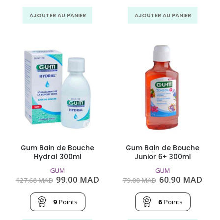
MAD.
MAD.
MAD.
MAD
AJOUTER AU PANIER
AJOUTER AU PANIER
Gum Bain de Bouche
Gum Bain de Bouche
Hydral 300ml
Junior 6+ 300ml
GUM
GUM
Le
Le
Le
Le
99.00
MAD
60.90
MAD
127.68
MAD
79.00
MAD
prix
prix
prix
prix
initial
actuel
initial
actu
était :
est :
était :
est :
9
Points
6
Points
127.68
99.00
79.00
60.9
MAD.
MAD.
MAD.
MAD