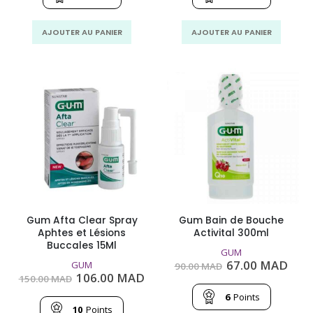
123.00
92.00
107.00
82.
MAD.
MAD.
MAD.
MA
AJOUTER AU PANIER
AJOUTER AU PANIER
Gum Afta Clear Spray
Gum Bain de Bouche
Aphtes et Lésions
Activital 300ml
Buccales 15Ml
GUM
Le
Le
67.00
MAD
GUM
90.00
MAD
prix
prix
Le
Le
106.00
MAD
150.00
MAD
initial
actu
prix
prix
était :
est :
6
Points
initial
actuel
90.00
67.0
était :
est :
10
Points