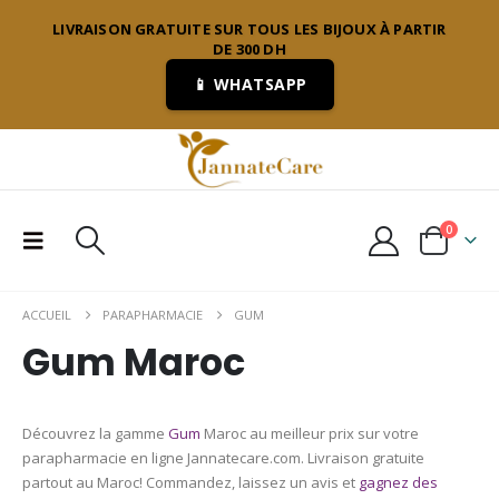
LIVRAISON GRATUITE SUR TOUS LES BIJOUX À PARTIR
DE 300 DH
📱 WHATSAPP
0
ACCUEIL
PARAPHARMACIE
GUM
Gum Maroc
Découvrez la gamme
Gum
Maroc au meilleur prix sur votre
parapharmacie en ligne Jannatecare.com. Livraison gratuite
partout au Maroc! Commandez, laissez un avis et
gagnez des