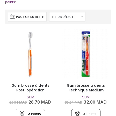
points
!
POSITION DU FILTRE
Gum brosse à dents
Gum brosse à dents
Post-opération
Technique Medium
GUM
GUM
Le
Le
Le
Le
26.70
MAD
32.00
MAD
35.51
MAD
35.51
MAD
prix
prix
prix
prix
initial
actuel
initial
actu
était :
est :
était :
est :
2
Points
3
Points