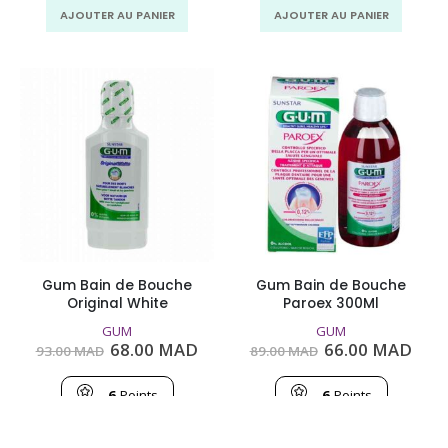
AJOUTER AU PANIER
AJOUTER AU PANIER
Gum Bain de Bouche
Gum Bain de Bouche
Original White
Paroex 300Ml
GUM
GUM
Le
Le
Le
Le
68.00
MAD
66.00
MAD
93.00
MAD
89.00
MAD
prix
prix
prix
prix
initial
actuel
initial
actu
était :
est :
était :
est :
6
Points
6
Points
93.00
68.00
89.00
66.0
MAD.
MAD.
MAD.
MAD
AJOUTER AU PANIER
AJOUTER AU PANIER