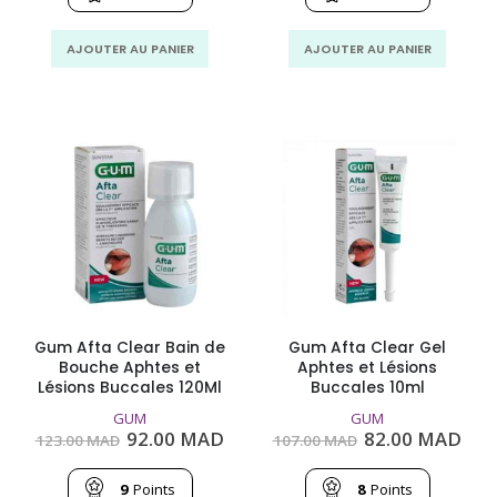
35.51
26.70
35.51
32.0
MAD.
MAD.
MAD.
MAD
AJOUTER AU PANIER
AJOUTER AU PANIER
Gum Afta Clear Bain de
Gum Afta Clear Gel
Bouche Aphtes et
Aphtes et Lésions
Lésions Buccales 120Ml
Buccales 10ml
GUM
GUM
Le
Le
Le
Le
92.00
MAD
82.00
MAD
123.00
MAD
107.00
MAD
prix
prix
prix
prix
initial
actuel
initial
act
était :
est :
était :
est 
9
Points
8
Points