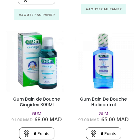
MAD.
MAD
150.00
106.00
MAD.
MAD.
AJOUTER AU PANIER
AJOUTER AU PANIER
Gum Bain de Bouche
Gum Bain De Bouche
Gingidex 300Ml
Halicontrol
GUM
GUM
Le
Le
Le
Le
68.00
MAD
65.00
MAD
91.00
MAD
93.00
MAD
prix
prix
prix
prix
initial
actuel
initial
actu
était :
est :
était :
est :
6
Points
6
Points
91.00
68.00
93.00
65.0