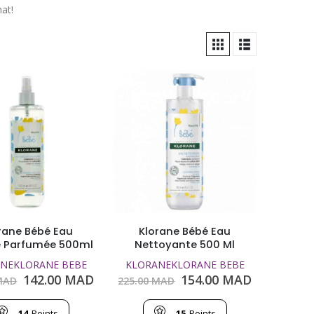
at!
rane Bébé Eau
Klorane Bébé Eau
e Parfumée 500ml
Nettoyante 500 Ml
NE
KLORANE BEBE
KLORANE
KLORANE BEBE
Le
Le
Le
Le
142.00
MAD
154.00
MAD
AD
225.00
MAD
prix
prix
prix
prix
initial
actuel
initial
actuel
14
Points
15
Points