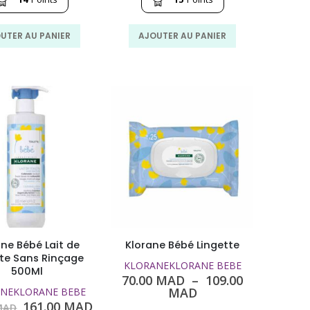
était :
est :
était :
est :
210.00
142.00
225.00
154.00
MAD.
MAD.
MAD.
MAD.
UTER AU PANIER
AJOUTER AU PANIER
ane Bébé Lait de
Klorane Bébé Lingette
tte Sans Rinçage
KLORANE
KLORANE BEBE
500Ml
70.00
MAD
–
109.00
Plage
MAD
NE
KLORANE BEBE
de
Le
Le
161.00
MAD
AD