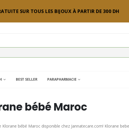
ATUITE SUR TOUS LES BIJOUX À PARTIR DE 300 DH
DI
BEST SELLER
PARAPHARMACIE
rane bébé Maroc
Klorane bébé Maroc disponible chez Jannatecare.com! Klorane bebe