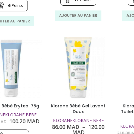
était :
est :
initial
actuel
6
Points
158.00
115.00
était :
est :
MAD.
MAD.
99.00
65.00
AJOUTER AU PANIER
AJO
MAD.
MAD.
UTER AU PANIER
 Bébé Eryteal 75g
Klorane Bébé Gel Lavant
Klor
Doux
Toile
NE
KLORANE BEBE
Le
Le
100.20
MAD
KLORANE
KLORANE BEBE
AD
prix
prix
86.00
MAD
–
120.00
KLORA
initial
actuel
Plage
MAD
210.00
M