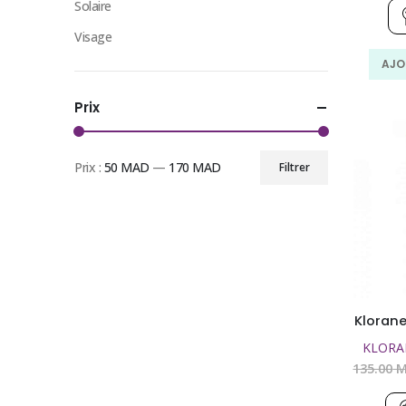
Solaire
Visage
AJO
Prix
Prix :
50 MAD
—
170 MAD
Filtrer
Prix
Prix
min
max
Klorane
KLORA
135.00
M