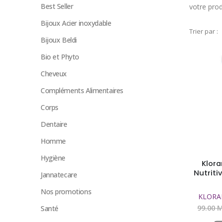
Best Seller
votre pro
Bijoux Acier inoxydable
Trier par :
Bijoux Beldi
Bio et Phyto
Cheveux
Compléments Alimentaires
Corps
Dentaire
Homme
Hygiène
Klor
Nutriti
Jannatecare
Nos promotions
KLORA
99.00
M
Santé