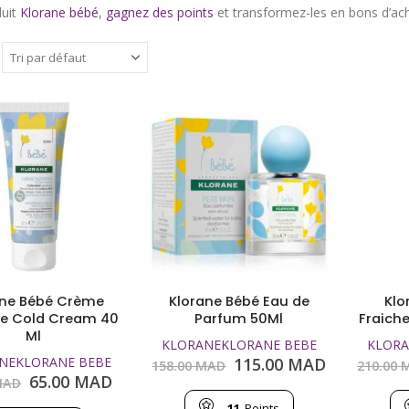
duit
Klorane bébé
,
gagnez des points
et transformez-les en bons d’ach
ane Bébé Crème
Klorane Bébé Eau de
Klo
ve Cold Cream 40
Parfum 50Ml
Fraich
Ml
KLORANE
KLORANE BEBE
KLORA
Le
Le
NE
KLORANE BEBE
115.00
MAD
158.00
MAD
210.00
M
prix
prix
Le
Le
65.00
MAD
AD
initial
actuel
prix
prix
11
Points