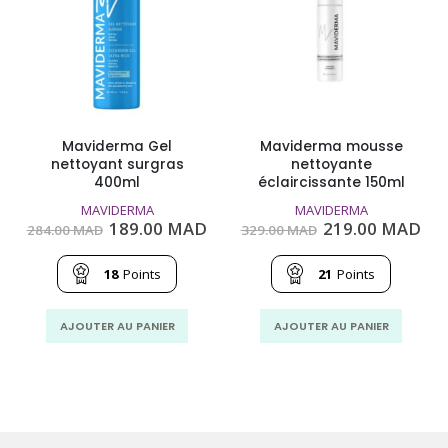
Maviderma Gel
Maviderma mousse
nettoyant surgras
nettoyante
400ml
éclaircissante 150ml
MAVIDERMA
MAVIDERMA
Le
Le
Le
Le
189.00
MAD
219.00
MAD
284.00
MAD
329.00
MAD
prix
prix
prix
pri
initial
actuel
initial
act
était :
est :
était :
est
18
Points
21
Points
284.00
189.00
329.00
219
MAD.
MAD.
MAD.
MA
AJOUTER AU PANIER
AJOUTER AU PANIER