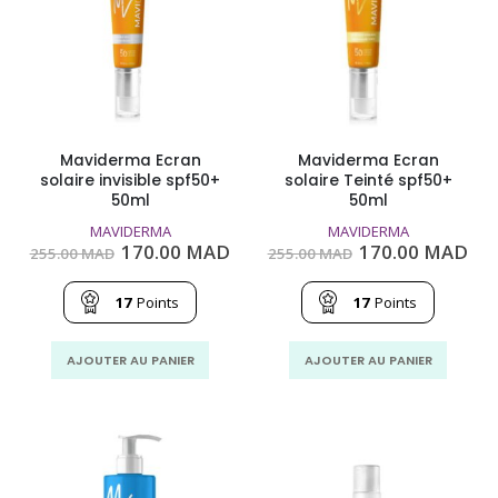
Maviderma Ecran
Maviderma Ecran
solaire invisible spf50+
solaire Teinté spf50+
50ml
50ml
MAVIDERMA
MAVIDERMA
Le
Le
Le
Le
170.00
MAD
170.00
MAD
255.00
MAD
255.00
MAD
prix
prix
prix
pri
initial
actuel
initial
act
était :
est :
était :
est
17
Points
17
Points
255.00
170.00
255.00
170
MAD.
MAD.
MAD.
MA
AJOUTER AU PANIER
AJOUTER AU PANIER