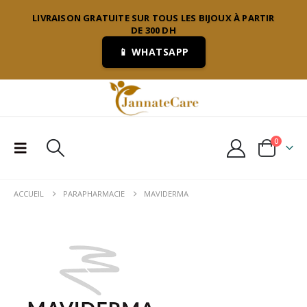
LIVRAISON GRATUITE SUR TOUS LES BIJOUX À PARTIR
DE 300 DH
📱 WHATSAPP
0
ACCUEIL
PARAPHARMACIE
MAVIDERMA