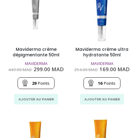
Maviderma crème
Maviderma crème ultra
dépigmentante 50ml
hydratante 50ml
MAVIDERMA
MAVIDERMA
Le
Le
Le
Le
299.00
MAD
169.00
MAD
449.00
MAD
254.00
MAD
prix
prix
prix
pri
initial
actuel
initial
act
était :
est :
était :
est
29
Points
16
Points
449.00
299.00
254.00
169
MAD.
MAD.
MAD.
MA
AJOUTER AU PANIER
AJOUTER AU PANIER