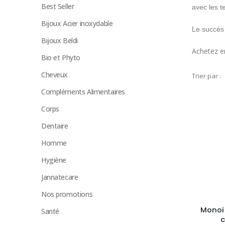
Best Seller
avec les t
Bijoux Acier inoxydable
Le succès 
Bijoux Beldi
Achetez e
Bio et Phyto
Cheveux
Trier par :
Compléments Alimentaires
Corps
Dentaire
Homme
Hygiène
Jannatecare
Nos promotions
Monoi 
Santé
c