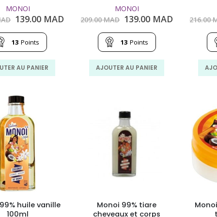
MONOI
MONOI
Le
Le
Le
Le
139.00
MAD
139.00
MAD
AD
209.00
MAD
216.00
M
prix
prix
prix
prix
initial
actuel
initial
actuel
13
Points
13
Points
était :
est :
était :
est :
209.00
139.00
209.00
139.00
MAD.
MAD.
MAD.
MAD.
UTER AU PANIER
AJOUTER AU PANIER
AJO
99% huile vanille
Monoi 99% tiare
Monoi
100ml
cheveaux et corps