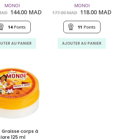
MONOI
MONOI
Le
Le
Le
Le
144.00
MAD
118.00
MAD
AD
177.00
MAD
prix
prix
prix
prix
initial
actuel
initial
actuel
14
Points
11
Points
était :
est :
était :
est :
216.00
144.00
177.00
118.00
MAD.
MAD.
MAD.
MAD.
UTER AU PANIER
AJOUTER AU PANIER
 Graisse corps à
tiare 125 ml