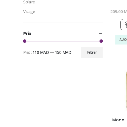
Solaire
Visage
209.00
M
Prix
AJO
Prix :
110 MAD
—
150 MAD
Filtrer
Prix
Prix
min
max
Monoi 