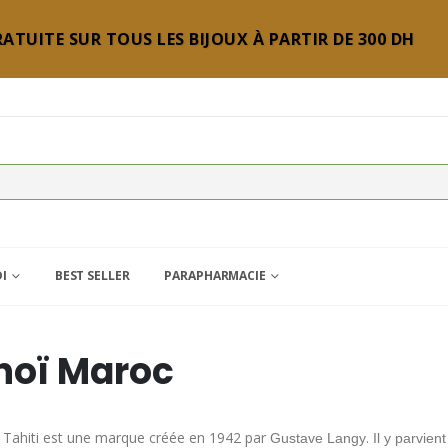
ATUITE SUR TOUS LES BIJOUX À PARTIR DE 300 DH
DI
BEST SELLER
PARAPHARMACIE
oï Maroc
 Tahiti est une marque créée en 1942 par
.
Gustave Langy
Il y parvien