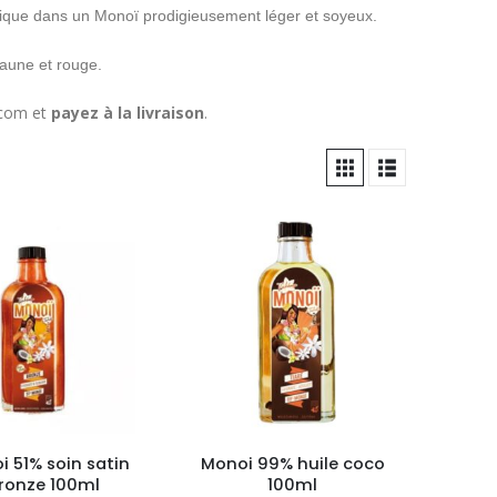
nique dans un Monoï prodigieusement léger et soyeux.
 jaune et rouge.
.com et
payez à la livraison
.
 51% soin satin
Monoi 99% huile coco
ronze 100ml
100ml