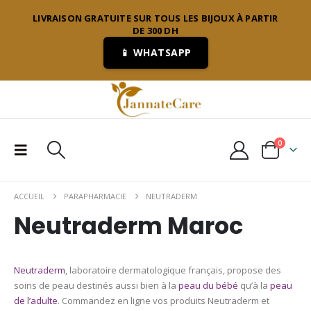
LIVRAISON GRATUITE SUR TOUS LES BIJOUX À PARTIR
DE 300 DH
📱 WHATSAPP
0
ACCUEIL
PARAPHARMACIE
NEUTRADERM
Neutraderm Maroc
Neutraderm
, laboratoire dermatologique français, propose des
soins de peau destinés aussi bien à la
peau du bébé
qu’à la
peau
de l’adulte
. Commandez en ligne vos produits Neutraderm et