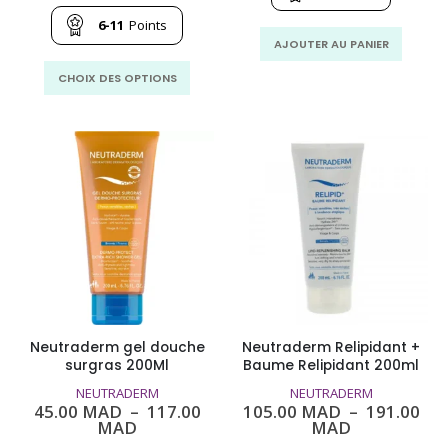
209.00
157
prix :
MAD.
MA
67.00
6-11
Points
MAD
AJOUTER AU PANIER
à
Ce
118.00
CHOIX DES OPTIONS
MAD
produit
a
plusieurs
variations.
Les
options
peuvent
être
choisies
sur
la
page
Neutraderm gel douche
Neutraderm Relipidant +
du
surgras 200Ml
Baume Relipidant 200ml
produit
NEUTRADERM
NEUTRADERM
45.00
MAD
–
117.00
105.00
MAD
–
191.00
Plage
Plage
MAD
MAD
de
de