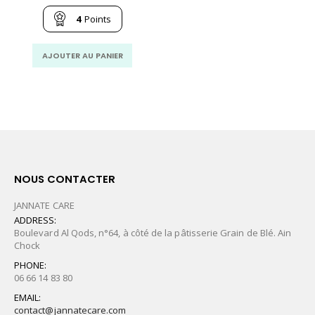
initial
actuel
était :
est :
4
Points
63.00
48.00
MAD.
MAD.
AJOUTER AU PANIER
NOUS CONTACTER
JANNATE CARE
ADDRESS:
Boulevard Al Qods, n°64, à côté de la pâtisserie Grain de Blé. Ain
Chock
PHONE:
06 66 14 83 80
EMAIL:
contact@jannatecare.com