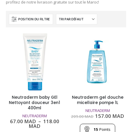
profitez de notre livraison gratuite sur tout le Maroc!
POSITION DU FILTRE
Neutraderm baby GEl
Neutraderm gel douche
Nettoyant douceur 3en1
micellaire pompe 1L
400ml
NEUTRADERM
Le
Le
157.00
MAD
NEUTRADERM
209.00
MAD
prix
pri
67.00
MAD
–
118.00
initial
act
Plage
MAD
était :
est
15
Points
de