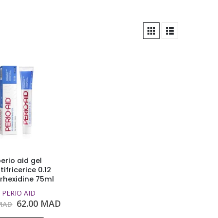
erio aid gel
ifricerice 0.12
rhexidine 75ml
PERIO AID
Le
Le
62.00
MAD
MAD
prix
prix