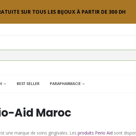
ATUITE SUR TOUS LES BIJOUX À PARTIR DE 300 DH
DI
BEST SELLER
PARAPHARMACIE
io-Aid Maroc
st une marque de soins gingivales. Les
produits Perio Aid
sont dispon