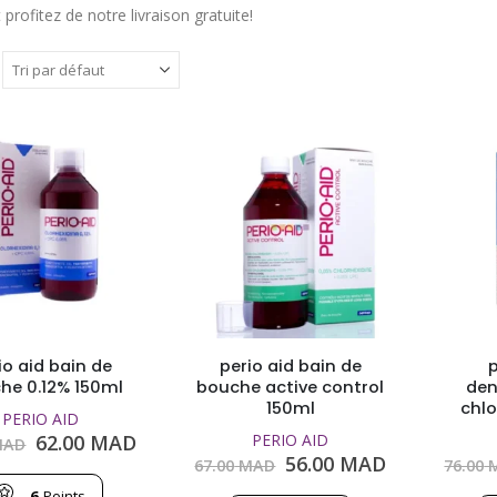
 profitez de notre livraison gratuite!
io aid bain de
perio aid bain de
p
he 0.12% 150ml
bouche active control
dent
150ml
chlo
PERIO AID
Le
Le
62.00
MAD
PERIO AID
AD
prix
prix
Le
Le
56.00
MAD
67.00
MAD
76.00
initial
actuel
prix
prix
6
Points