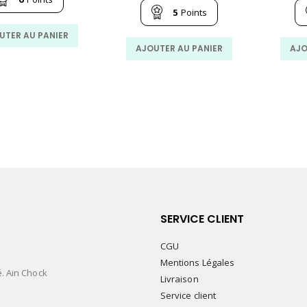
était :
est :
initial
actuel
5
Points
76.00
62.00
était :
est :
MAD.
MAD.
67.00
56.00
UTER AU PANIER
MAD.
MAD.
AJOUTER AU PANIER
AJO
SERVICE CLIENT
CGU
Mentions Légales
é. Ain Chock
Livraison
Service client