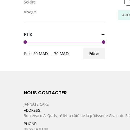
Solaire
Visage
AJO
Prix
Prix :
50 MAD
—
70 MAD
Filtrer
Prix
Prix
min
max
NOUS CONTACTER
JANNATE CARE
ADDRESS:
Boulevard Al Qods, n°64, à côté de la pâtisserie Grain de Bl
PHONE:
06 66 14 83 80