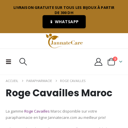
LIVRAISON GRATUITE SUR TOUS LES BIJOUX À PARTIR
DE 300 DH
📱 WHATSAPP
0
ACCUEIL
PARAPHARMACIE
ROGE CAVAILLES
Roge Cavailles Maroc
La gamme
Roge Cavailles
Maroc disponible sur votre
parapharmacie en ligne Jannatecare.com au meilleur prix!