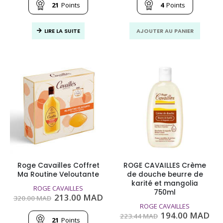
était :
est :
était :
est :
21
Points
4
Points
351.00
211.00
62.51
47.0
MAD.
MAD.
MAD.
MAD
LIRE LA SUITE
AJOUTER AU PANIER
Roge Cavailles Coffret
ROGE CAVAILLES Crème
Ma Routine Veloutante
de douche beurre de
karité et mangolia
ROGE CAVAILLES
750ml
Le
Le
213.00
MAD
320.00
MAD
prix
prix
ROGE CAVAILLES
initial
actuel
Le
Le
194.00
MAD
223.44
MAD
était :
est :
21
Points
prix
pri