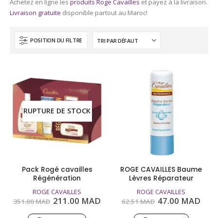
Achetez en ligne les
produits Roge Cavailles
et payez à la livraison.
Livraison gratuite
disponible partout au Maroc!
POSITION DU FILTRE
RUPTURE DE STOCK
Pack Rogé cavailles
ROGE CAVAILLES Baume
Régénération
Lèvres Réparateur
ROGE CAVAILLES
ROGE CAVAILLES
Le
Le
Le
Le
211.00
MAD
47.00
MAD
351.00
MAD
62.51
MAD
prix
prix
prix
prix
initial
actuel
initial
actu