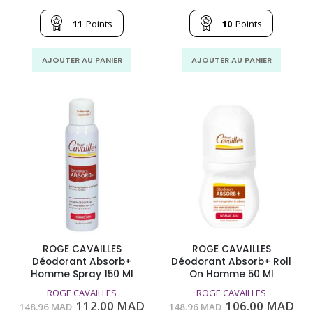
prix
prix
prix
pri
initial
actuel
initial
act
était :
est :
était :
est
11
Points
10
Points
148.96
112.00
145.00
106
MAD.
MAD.
MAD.
MA
AJOUTER AU PANIER
AJOUTER AU PANIER
ROGE CAVAILLES
ROGE CAVAILLES
Déodorant Absorb+
Déodorant Absorb+ Roll
Homme Spray 150 Ml
On Homme 50 Ml
ROGE CAVAILLES
ROGE CAVAILLES
Le
Le
Le
Le
112.00
MAD
106.00
MAD
148.96
MAD
148.96
MAD