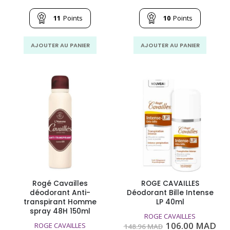
prix
prix
prix
pri
initial
actuel
initial
act
était :
est :
était :
est
11
Points
10
Points
148.96
112.00
148.96
106
MAD.
MAD.
MAD.
MA
AJOUTER AU PANIER
AJOUTER AU PANIER
Rogé Cavailles
ROGE CAVAILLES
déodorant Anti-
Déodorant Bille Intense
transpirant Homme
LP 40ml
spray 48H 150ml
ROGE CAVAILLES
Le
Le
106.00
MAD
ROGE CAVAILLES
148.96
MAD