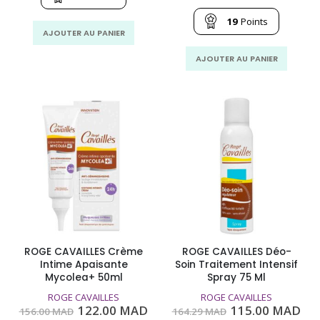
320.00
213.00
initial
act
MAD.
MAD.
était :
est
19
Points
223.44
194
AJOUTER AU PANIER
MAD.
MA
AJOUTER AU PANIER
ROGE CAVAILLES Crème
ROGE CAVAILLES Déo-
Intime Apaisante
Soin Traitement Intensif
Mycolea+ 50ml
Spray 75 Ml
ROGE CAVAILLES
ROGE CAVAILLES
Le
Le
Le
Le
122.00
MAD
115.00
MAD
156.00
MAD
164.29
MAD