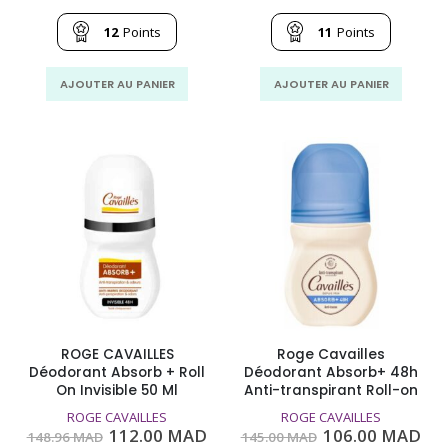
prix
prix
prix
pri
initial
actuel
initial
act
était :
est :
était :
est
12
Points
11
Points
156.00
122.00
164.29
115
MAD.
MAD.
MAD.
MA
AJOUTER AU PANIER
AJOUTER AU PANIER
ROGE CAVAILLES
Roge Cavailles
Déodorant Absorb + Roll
Déodorant Absorb+ 48h
On Invisible 50 Ml
Anti-transpirant Roll-on
ROGE CAVAILLES
ROGE CAVAILLES
Le
Le
Le
Le
112.00
MAD
106.00
MAD
148.96
MAD
145.00
MAD