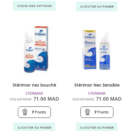
à
MAD.
MAD
Ce
72.00
CHOIX DES OPTIONS
AJOUTER AU PANIER
MAD
produit
a
plusieurs
variations.
Les
options
peuvent
être
choisies
sur
la
page
Stérimar nez bouché
Stérimar Nez Sensible
du
STERIMAR
STERIMAR
produit
Le
Le
Le
Le
71.00
MAD
71.00
MAD
102.00
MAD
103.00
MAD
prix
prix
prix
prix
initial
actuel
initial
act
était :
est :
était :
est 
7
Points
7
Points
102.00
71.00
103.00
71.
MAD.
MAD.
MAD.
MA
AJOUTER AU PANIER
AJOUTER AU PANIER