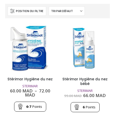
POSITION DU FILTRE
Stérimar Hygiène du nez
Stérimar Hygiène du nez
bébé
STERIMAR
60.00
MAD
–
72.00
STERIMAR
Plage
MAD
Le
Le
66.00
MAD
99.00
MAD
de
prix
prix
prix :
initial
actu
60.00
6-7
Points
était :
est :
6
Points
MAD
99.00
66.0