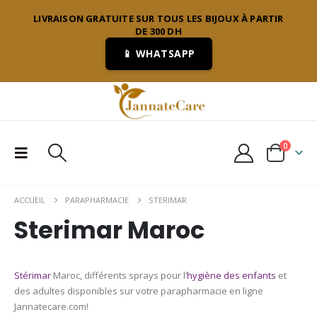
LIVRAISON GRATUITE SUR TOUS LES BIJOUX À PARTIR
DE 300 DH
📱 WHATSAPP
0
ACCUEIL
PARAPHARMACIE
STERIMAR
Sterimar Maroc
Stérimar
Maroc, différents sprays pour l’
hygiène des enfants
et
des adultes disponibles sur votre parapharmacie en ligne
Jannatecare.com!