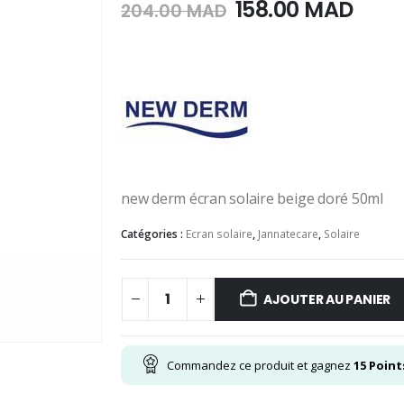
Le
Le
158.00
MAD
204.00
MAD
prix
prix
initial
actu
était :
est :
204.00
158.
MAD.
MAD
new derm écran solaire beige doré 50ml
Catégories :
Ecran solaire
,
Jannatecare
,
Solaire
AJOUTER AU PANIER
Commandez ce produit et gagnez
15
Point