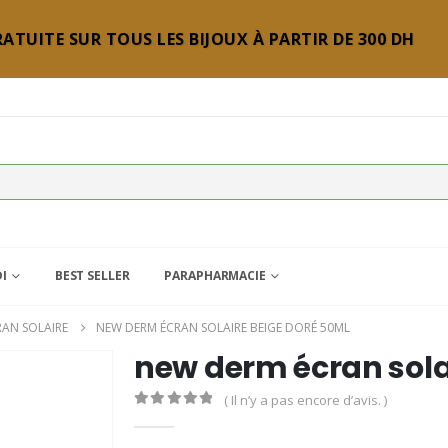
ATUITE SUR TOUS LES BIJOUX À PARTIR DE 300 DH
DI
BEST SELLER
PARAPHARMACIE
RAN SOLAIRE
NEW DERM ÉCRAN SOLAIRE BEIGE DORÉ 50ML
new derm écran sola
( Il n’y a pas encore d’avis. )
0
Sur 5