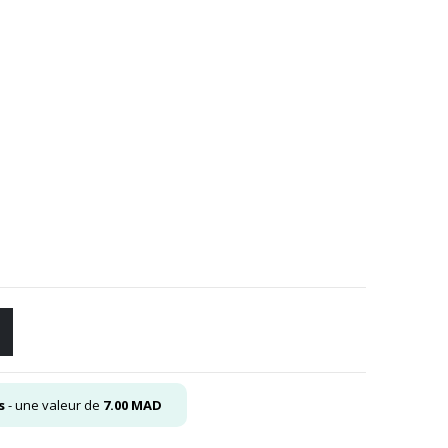
el
00
.
s
- une valeur de
7.00
MAD