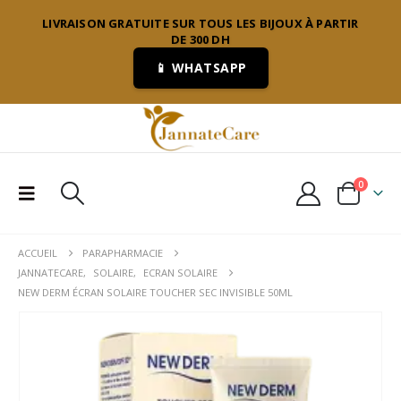
LIVRAISON GRATUITE SUR TOUS LES BIJOUX À PARTIR
DE 300 DH
📱 WHATSAPP
0
ACCUEIL
PARAPHARMACIE
JANNATECARE
,
SOLAIRE
,
ECRAN SOLAIRE
NEW DERM ÉCRAN SOLAIRE TOUCHER SEC INVISIBLE 50ML