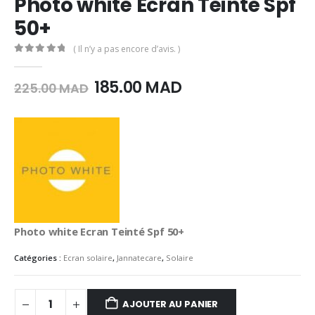
Photo white Ecran Teinté Spf
50+
( Il n’y a pas encore d’avis. )
0
Sur 5
Le
Le
185.00
MAD
225.00
MAD
prix
prix
initial
actuel
était :
est :
225.00
185.00
MAD.
MAD.
Photo white Ecran Teinté Spf 50+
Catégories :
Ecran solaire
,
Jannatecare
,
Solaire
AJOUTER AU PANIER