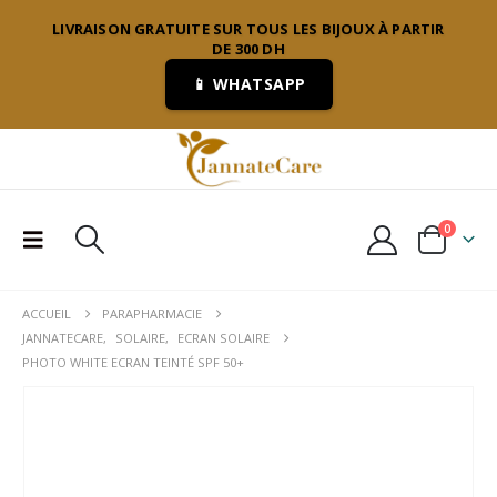
LIVRAISON GRATUITE SUR TOUS LES BIJOUX À PARTIR
DE 300 DH
📱 WHATSAPP
0
ACCUEIL
PARAPHARMACIE
JANNATECARE
,
SOLAIRE
,
ECRAN SOLAIRE
PHOTO WHITE ECRAN TEINTÉ SPF 50+