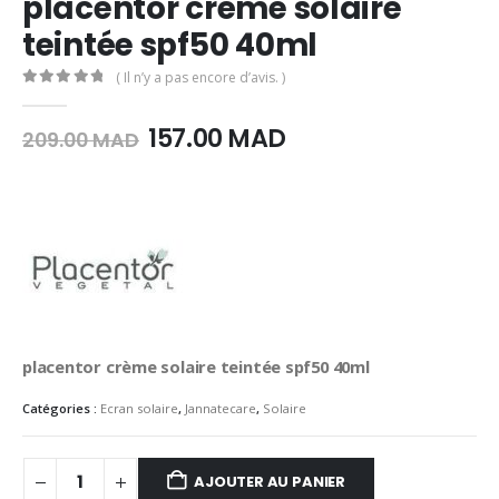
placentor crème solaire
teintée spf50 40ml
( Il n’y a pas encore d’avis. )
0
Sur 5
Le
Le
157.00
MAD
209.00
MAD
prix
prix
initial
actuel
était :
est :
209.00
157.00
MAD.
MAD.
placentor crème solaire teintée spf50 40ml
Catégories :
Ecran solaire
,
Jannatecare
,
Solaire
AJOUTER AU PANIER