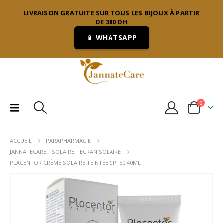
LIVRAISON GRATUITE SUR TOUS LES BIJOUX À PARTIR
DE 300 DH
📱 WHATSAPP
0
ACCUEIL
PARAPHARMACIE
JANNATECARE
,
SOLAIRE
,
ECRAN SOLAIRE
PLACENTOR CRÈME SOLAIRE TEINTÉE SPF50 40ML