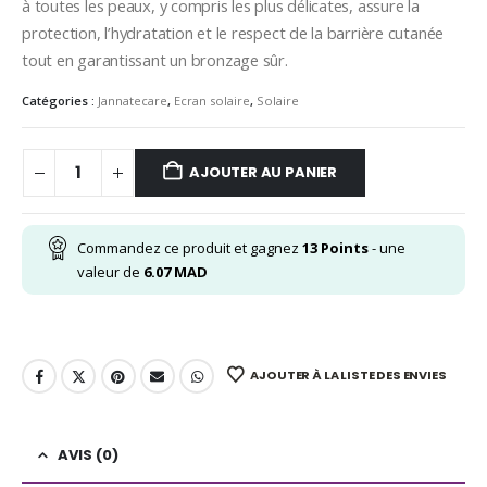
à
toutes
les
peaux,
y
compris
les
plus
délicates,
assure
la
protection,
l’hydratation
et
le
respect
de
la
barrière
cutanée
tout
en
garantissant
un
bronzage
sûr.
Catégories :
Jannatecare
,
Ecran solaire
,
Solaire
AJOUTER AU PANIER
Commandez ce produit et gagnez
13
Points
- une
valeur de
6.07
MAD
AJOUTER À LA LISTE DES ENVIES
AVIS (0)