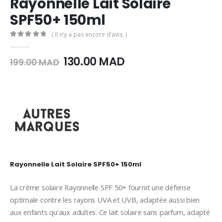
Rayonnelle Lait Solaire
SPF50+ 150ml
( Il n’y a pas encore d’avis. )
0
Sur 5
Le
Le
130.00
MAD
199.00
MAD
prix
prix
initial
actuel
était :
est :
199.00
130.00
MAD.
MAD.
Rayonnelle Lait Solaire SPF50+ 150ml
La
crème
solaire
Rayonnelle
SPF
50+
fournit
une
défense
optimale
contre
les
rayons
UVA
et
UVB,
adaptée
aussi
bien
aux
enfants
qu’aux
adultes.
Ce
lait
solaire
sans
parfum,
adapté