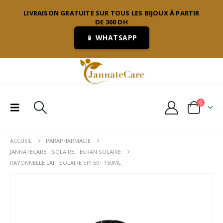
LIVRAISON GRATUITE SUR TOUS LES BIJOUX À PARTIR
DE 300 DH
📱 WHATSAPP
0
ACCUEIL
PARAPHARMACIE
JANNATECARE
,
SOLAIRE
,
ECRAN SOLAIRE
RAYONNELLE LAIT SOLAIRE SPF50+ 150ML