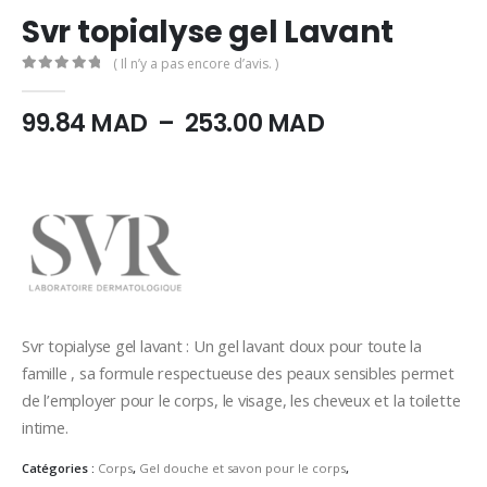
Svr topialyse gel Lavant
( Il n’y a pas encore d’avis. )
0
Sur 5
Plage
99.84
MAD
–
253.00
MAD
de
prix :
99.84
MAD
à
253.00
MAD
Svr topialyse gel lavant : Un gel lavant doux pour toute la
famille , sa formule respectueuse des peaux sensibles permet
de l’employer pour le corps, le visage, les cheveux et la toilette
intime.
Catégories :
Corps
,
Gel douche et savon pour le corps
,