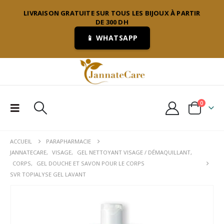
LIVRAISON GRATUITE SUR TOUS LES BIJOUX À PARTIR
DE 300 DH
📱 WHATSAPP
0
ACCUEIL
PARAPHARMACIE
JANNATECARE
,
VISAGE
,
GEL NETTOYANT VISAGE / DÉMAQUILLANT
,
CORPS
,
GEL DOUCHE ET SAVON POUR LE CORPS
SVR TOPIALYSE GEL LAVANT