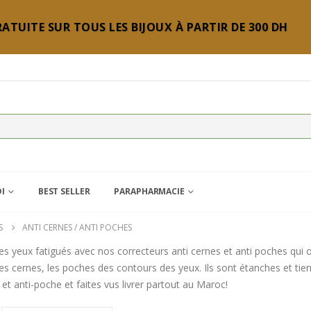
ATUITE SUR TOUS LES BIJOUX À PARTIR DE 300 DH
DI
BEST SELLER
PARAPHARMACIE
S
ANTI CERNES / ANTI POCHES
les yeux fatigués avec nos correcteurs anti cernes et anti poches qui 
es cernes, les poches des contours des yeux. Ils sont étanches et t
 et anti-poche et faites vus livrer partout au Maroc!