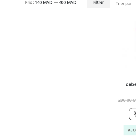
Prix :
140 MAD
—
400 MAD
Filtrer
Trier par :
Prix
Prix
min
max
cebe
290.00
M
AJO