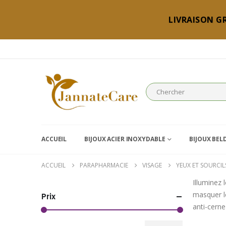
LIVRAISON GR
ACCUEIL
BIJOUX ACIER INOXYDABLE
BIJOUX BEL
ACCUEIL
PARAPHARMACIE
VISAGE
YEUX ET SOURCIL
Illuminez 
masquer l
Prix
anti-cerne