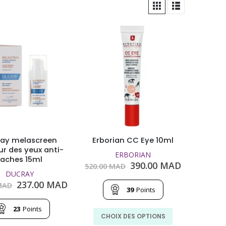
ay melascreen
Erborian CC Eye 10ml
r des yeux anti-
ERBORIAN
taches 15ml
Le
Le
390.00
MAD
520.00
MAD
prix
prix
DUCRAY
initial
actuel
Le
Le
237.00
MAD
AD
39
Points
était :
est :
prix
prix
520.00
390.00
initial
actuel
23
Points
MAD.
MAD.
était :
est :
Ce
CHOIX DES OPTIONS
398.00
237.00
produit