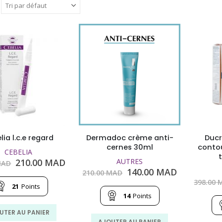
lia l.c.e regard
Dermadoc crème anti-
Ducr
cernes 30ml
contou
CEBELIA
Le
Le
210.00
MAD
AUTRES
AD
prix
prix
Le
Le
140.00
MAD
210.00
MAD
initial
actuel
prix
prix
398.00
M
21
Points
était :
est :
initial
actuel
14
Points
290.00
210.00
était :
est :
MAD.
MAD.
210.00
140.00
UTER AU PANIER
MAD.
MAD.
AJOUTER AU PANIER