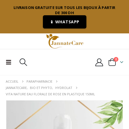
LIVRAISON GRATUITE SUR TOUS LES BIJOUX À PARTIR
DE 300 DH
📱 WHATSAPP
0
ACCUEIL
PARAPHARMACIE
JANNATECARE
,
BIO ET PHYTO
,
HYDROLAT
VITA NATURE EAU FLORALE DE ROSE EN PLASTIQUE 150ML