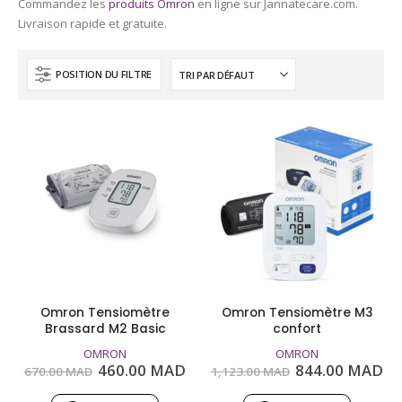
Commandez les
produits Omron
en ligne sur Jannatecare.com.
Livraison rapide et gratuite.
POSITION DU FILTRE
Omron Tensiomètre
Omron Tensiomètre M3
Brassard M2 Basic
confort
OMRON
OMRON
Le
Le
Le
Le
460.00
MAD
844.00
MAD
670.00
MAD
1,123.00
MAD
prix
prix
prix
pr
initial
actuel
initial
ac