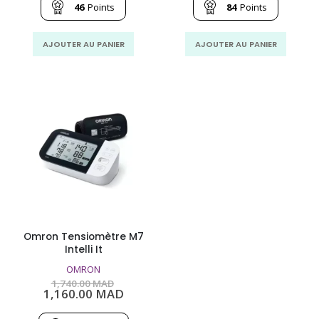
était :
est :
était :
est
46
Points
84
Points
670.00
460.00
1,123.00
84
MAD.
MAD.
MAD.
M
AJOUTER AU PANIER
AJOUTER AU PANIER
Omron Tensiomètre M7
Intelli It
OMRON
Le
1,740.00
MAD
prix
Le
1,160.00
MAD
initial
prix
était :
actuel