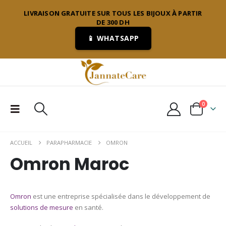
LIVRAISON GRATUITE SUR TOUS LES BIJOUX À PARTIR
DE 300 DH
📱 WHATSAPP
0
ACCUEIL
PARAPHARMACIE
OMRON
Omron Maroc
Omron
est une entreprise spécialisée dans le développement de
solutions de mesure
en santé.