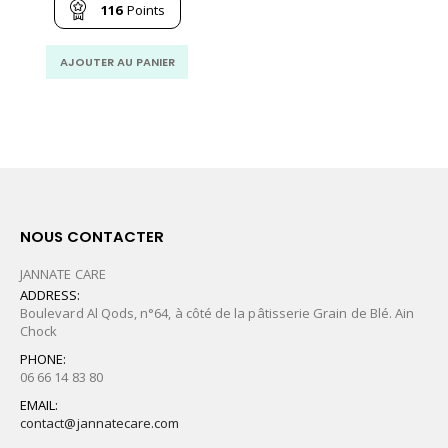
1,740.00
est :
116
Points
MAD.
1,160.00
MAD.
AJOUTER AU PANIER
NOUS CONTACTER
JANNATE CARE
ADDRESS:
Boulevard Al Qods, n°64, à côté de la pâtisserie Grain de Blé. Ain
Chock
PHONE:
06 66 14 83 80
EMAIL:
contact@jannatecare.com